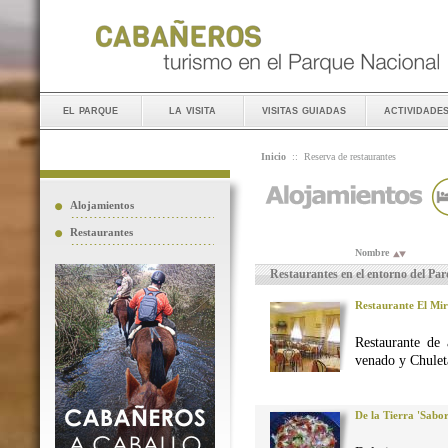
el parque
la visita
visitas guiadas
actividade
Inicio
::
Reserva de restaurantes
Alojamientos
Restaurantes
Nombre
Restaurantes en el entorno del Pa
Restaurante El Mi
Restaurante de 
venado y Chuleta
De la Tierra 'Sabo