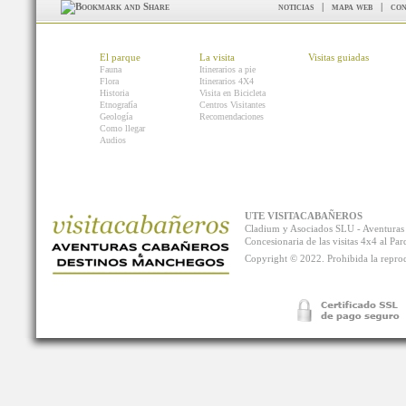
noticias
|
mapa web
|
con
El parque
La visita
Visitas guiadas
Fauna
Itinerarios a pie
Flora
Itinerarios 4X4
Historia
Visita en Bicicleta
Etnografía
Centros Visitantes
Geología
Recomendaciones
Como llegar
Audios
UTE VISITACABAÑEROS
Cladium y Asociados SLU - Aventur
Concesionaria de las visitas 4x4 al P
Copyright © 2022. Prohibida la reprodu