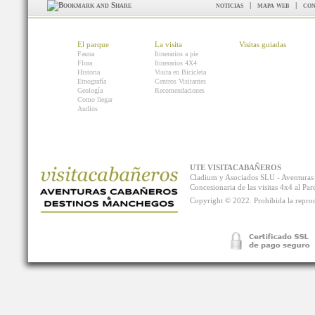
noticias
|
mapa web
|
con
El parque
La visita
Visitas guiadas
Fauna
Itinerarios a pie
Flora
Itinerarios 4X4
Historia
Visita en Bicicleta
Etnografía
Centros Visitantes
Geología
Recomendaciones
Como llegar
Audios
UTE VISITACABAÑEROS
Cladium y Asociados SLU - Aventur
Concesionaria de las visitas 4x4 al P
Copyright © 2022. Prohibida la reprodu