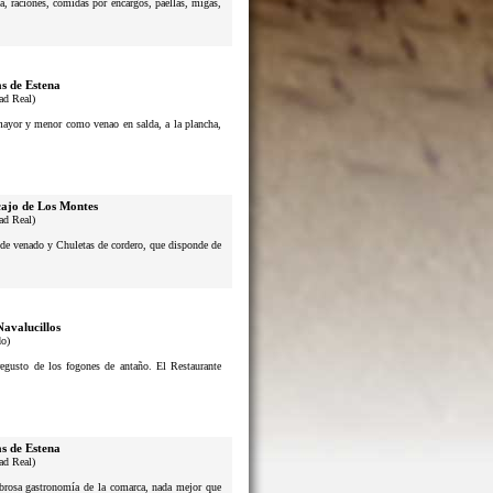
a, raciones, comidas por encargos, paellas, migas,
s de Estena
ad Real)
 mayor y menor como venao en salda, a la plancha,
ajo de Los Montes
ad Real)
s de venado y Chuletas de cordero, que disponde de
Navalucillos
do)
usto de los fogones de antaño. El Restaurante
s de Estena
ad Real)
sabrosa gastronomía de la comarca, nada mejor que