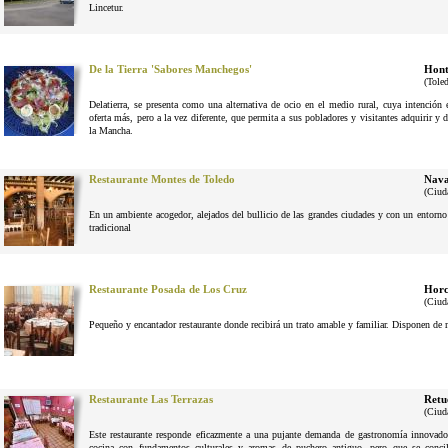
Lincetur.
De la Tierra 'Sabores Manchegos'
Hont
(Tole
Delatierra, se presenta como una alternativa de ocio en el medio rural, cuya intenció
oferta más, pero a la vez diferente, que permita a sus pobladores y visitantes adquirir y 
la Mancha.
Restaurante Montes de Toledo
Nava
(Ciud
En un ambiente acogedor, alejados del bullicio de las grandes ciudades y con un entorno n
tradicional
Restaurante Posada de Los Cruz
Horc
(Ciud
Pequeño y encantador restaurante donde recibirá un trato amable y familiar. Disponen de 
Restaurante Las Terrazas
Retu
(Ciud
Este restaurante responde eficazmente a una pujante demanda de gastronomía innovador
cocina con fundamentos culturales y aromas de puchero antiguo, pero que se conci