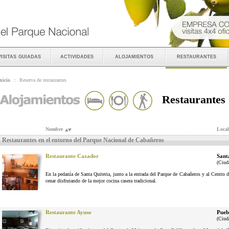
visitas guiadas
actividades
alojamientos
restaurantes
nicio
::
Reserva de restaurantes
Restaurantes
Nombre
Local
Restaurantes en el entorno del Parque Nacional de Cabañeros
Restaurante Cazador
Sant
(Ciud
En la pedanía de Santa Quiteria, junto a la entrada del Parque de Cabañeros y al Centro d
cenar disfrutando de la mejor cocina casera tradicional.
Restaurante Ayuso
Pueb
(Ciud