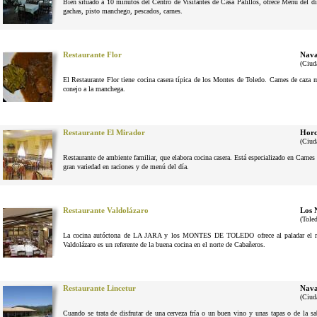
Bien situado a 10 minutos del Centro de Visitantes de Casa Palillos, ofrece Menu del dí
gachas, pisto manchego, pescados, carnes.
Restaurante Flor
Nava
(Ciud
El Restaurante Flor tiene cocina casera típica de los Montes de Toledo. Carnes de caza
conejo a la manchega.
Restaurante El Mirador
Horc
(Ciud
Restaurante de ambiente familiar, que elabora cocina casera. Está especializado en Carne
gran variedad en raciones y de menú del día.
Restaurante Valdolázaro
Los 
(Tole
La cocina autóctona de LA JARA y los MONTES DE TOLEDO ofrece al paladar el reg
Valdolázaro es un referente de la buena cocina en el norte de Cabañeros.
Restaurante Lincetur
Nava
(Ciud
Cuando se trata de disfrutar de una cerveza fría o un buen vino y unas tapas o de la 