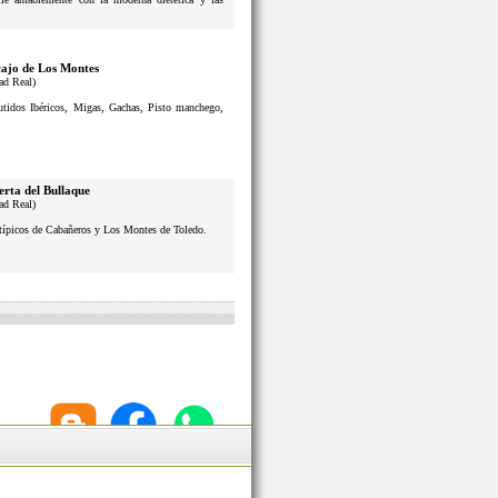
ajo de Los Montes
ad Real)
butidos Ibéricos, Migas, Gachas, Pisto manchego,
erta del Bullaque
ad Real)
s típicos de Cabañeros y Los Montes de Toledo.