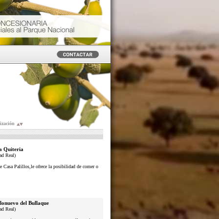
ización
a Quiteria
ad Real)
e Casa Palillos,le ofrece la posibilidad de comer o
lonuevo del Bullaque
ad Real)