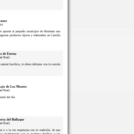
anar
do)
n es aportar al pequeño municipio de Hontanar una
degustar productos típicos y elaborados en Castilla
s de Estena
ad Real)
atural bucólico, le ofrece delitarse con la comida
ajo de Los Montes
ad Real)
menú del día.
erta del Bullaque
ad Real)
a y a la vez respetuosa con la tradición; de una
lie amablemente con la moderna dietética y las