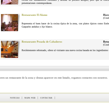
presentaciones contemporáneas.
Restaurante El Alamo
Horc
(Ciud
Representa el buen hacer de la cocina típica de la zona, con platos típicos como Em
Gazpacho andaluz y Ajo blanco.
Restaurante Posada de Cabañeros
Retu
(Ciud
Reciéntemente reformado, ofrece al visitante una nueva cocina basada en los ingrediente
 eres un restaurante de la zona y deseas aparecer en este listado, rogamos contactes con nosotros.
noticias
|
mapa web
|
contactar
|