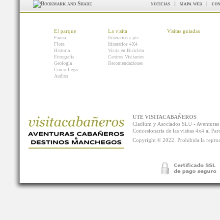
noticias
|
mapa web
|
con
El parque
La visita
Visitas guiadas
Fauna
Itinerarios a pie
Flora
Itinerarios 4X4
Historia
Visita en Bicicleta
Etnografía
Centros Visitantes
Geología
Recomendaciones
Como llegar
Audios
UTE VISITACABAÑEROS
Cladium y Asociados SLU - Aventur
Concesionaria de las visitas 4x4 al P
Copyright © 2022. Prohibida la reprodu