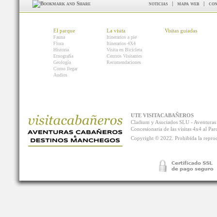
noticias
|
mapa web
|
con
El parque
La visita
Visitas guiadas
Fauna
Itinerarios a pie
Flora
Itinerarios 4X4
Historia
Visita en Bicicleta
Etnografía
Centros Visitantes
Geología
Recomendaciones
Como llegar
Audios
UTE VISITACABAÑEROS
Cladium y Asociados SLU - Aventur
Concesionaria de las visitas 4x4 al P
Copyright © 2022. Prohibida la reprodu