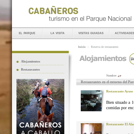
el parque
la visita
visitas guiadas
actividade
Inicio
::
Reserva de restaurantes
Alojamientos
Restaurantes
Nombre
Restaurantes en el entorno del Pa
Restaurante Ayuso
Bien situado a 1
comidas por enca
Restaurante El Al