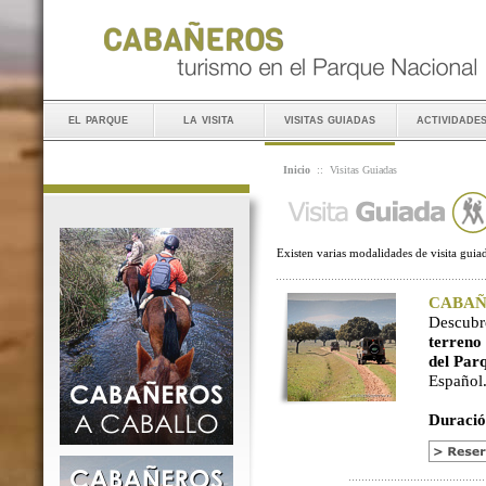
el parque
la visita
visitas guiadas
actividade
Inicio
::
Visitas Guiadas
Existen varias modalidades de visita guiad
CABAÑER
Descubr
terreno
del Par
Español
Duració