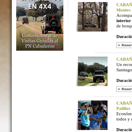
CABAÑER
Montes
Acompaña
interio
de bosq
Duració
CABAÑER
Un reco
Santiago
Duració
CABAÑER
Palillos
Económi
todos y
Duració