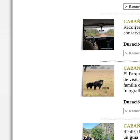
CABAÑER
Recorre
conserv
Duració
CABAÑER
El Parq
de visit
familia 
fotograf
Duració
CABAÑER
Realiza 
un
guía 