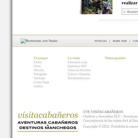
realizar
noticias
|
mapa web
|
con
El parque
La visita
Visitas guiadas
Fauna
Itinerarios a pie
Flora
Itinerarios 4X4
Historia
Visita en Bicicleta
Etnografía
Centros Visitantes
Geología
Recomendaciones
Como llegar
Audios
UTE VISITACABAÑEROS
Cladium y Asociados SLU - Aventur
Concesionaria de las visitas 4x4 al P
Copyright © 2022. Prohibida la reprodu