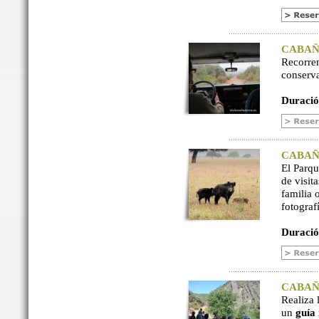
CABAÑER
Recorre
conserv
Duració
CABAÑER
El Parq
de visit
familia 
fotograf
Duració
CABAÑER
Realiza 
un
guía 