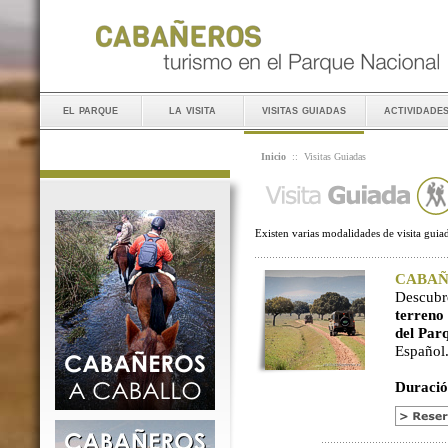
el parque
la visita
visitas guiadas
actividade
Inicio
::
Visitas Guiadas
Existen varias modalidades de visita guiad
CABAÑER
Descubr
terreno
del Par
Español
Duració