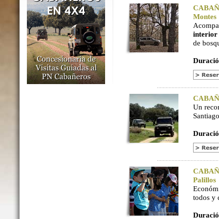
CABAÑER
Montes
Acompaña
interio
de bosq
Duració
CABAÑER
Un reco
Santiago
Duració
CABAÑER
Palillos
Económi
todos y
Duració