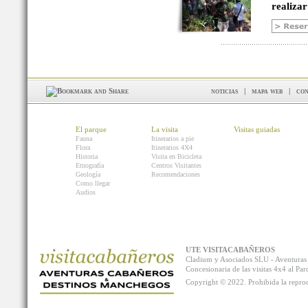
realizar
noticias
|
mapa web
|
con
El parque
La visita
Visitas guiadas
Fauna
Itinerarios a pie
Flora
Itinerarios 4X4
Historia
Visita en Bicicleta
Etnografía
Centros Visitantes
Geología
Recomendaciones
Como llegar
Audios
UTE VISITACABAÑEROS
Cladium y Asociados SLU - Aventur
Concesionaria de las visitas 4x4 al P
Copyright © 2022. Prohibida la reprodu