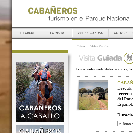
el parque
la visita
visitas guiadas
actividade
Inicio
::
Visitas Guiadas
Existen varias modalidades de visita guiad
CABAÑER
Descubr
terreno
del Par
Español
Duració