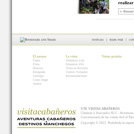
realizar
noticias
|
mapa web
|
con
El parque
La visita
Visitas guiadas
Fauna
Itinerarios a pie
Flora
Itinerarios 4X4
Historia
Visita en Bicicleta
Etnografía
Centros Visitantes
Geología
Recomendaciones
Como llegar
Audios
UTE VISITACABAÑEROS
Cladium y Asociados SLU - Aventur
Concesionaria de las visitas 4x4 al P
Copyright © 2022. Prohibida la reprodu