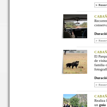
CABAÑER
Recorre
conserv
Duració
CABAÑER
El Parq
de visit
familia 
fotograf
Duració
CABAÑER
Realiza 
un
guía 