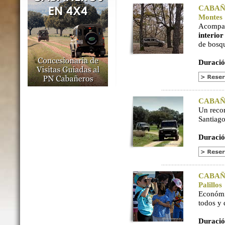
CABAÑER
Montes
Acompaña
interio
de bosq
Duració
CABAÑER
Un reco
Santiago
Duració
CABAÑER
Palillos
Económi
todos y
Duració