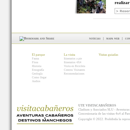
realizar
noticias
|
mapa web
|
con
El parque
La visita
Visitas guiadas
Fauna
Itinerarios a pie
Flora
Itinerarios 4X4
Historia
Visita en Bicicleta
Etnografía
Centros Visitantes
Geología
Recomendaciones
Como llegar
Audios
UTE VISITACABAÑEROS
Cladium y Asociados SLU - Aventur
Concesionaria de las visitas 4x4 al P
Copyright © 2022. Prohibida la reprodu