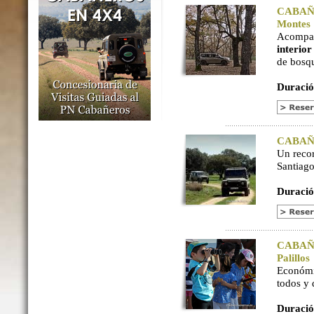
CABAÑER
Montes
Acompaña
interio
de bosq
Duració
CABAÑER
Un reco
Santiago
Duració
CABAÑER
Palillos
Económi
todos y
Duració