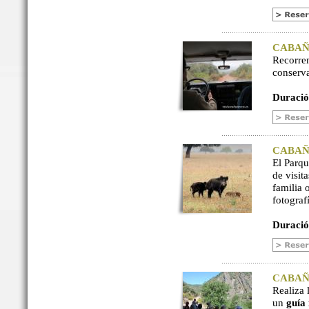
CABAÑER
Recorre
conserv
Duració
CABAÑER
El Parq
de visit
familia 
fotograf
Duració
CABAÑER
Realiza 
un
guía 