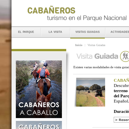
el parque
la visita
visitas guiadas
actividade
Inicio
::
Visitas Guiadas
Existen varias modalidades de visita guiad
CABAÑER
Descubr
terreno
del Par
Español
Duració