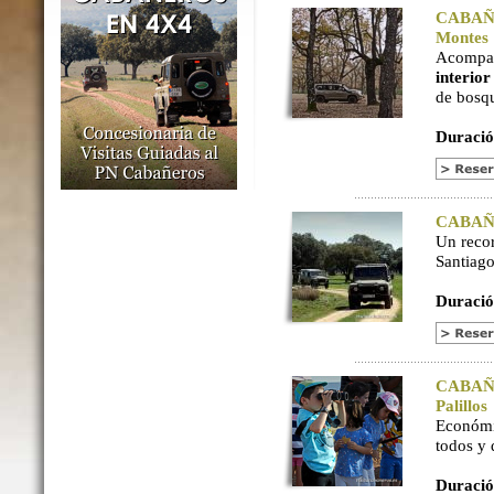
CABAÑER
Montes
Acompaña
interio
de bosq
Duració
CABAÑER
Un reco
Santiago
Duració
CABAÑER
Palillos
Económi
todos y
Duració