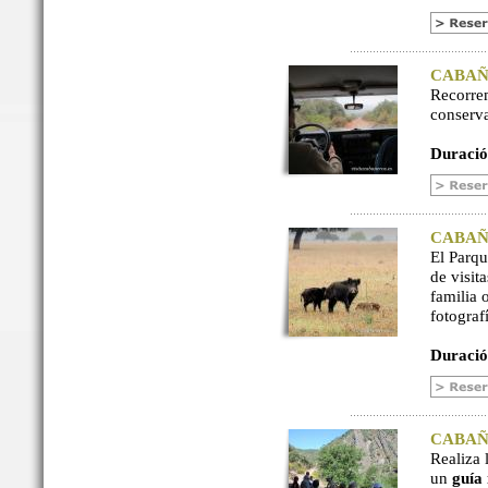
CABAÑER
Recorre
conserv
Duració
CABAÑER
El Parq
de visit
familia 
fotograf
Duració
CABAÑER
Realiza 
un
guía 