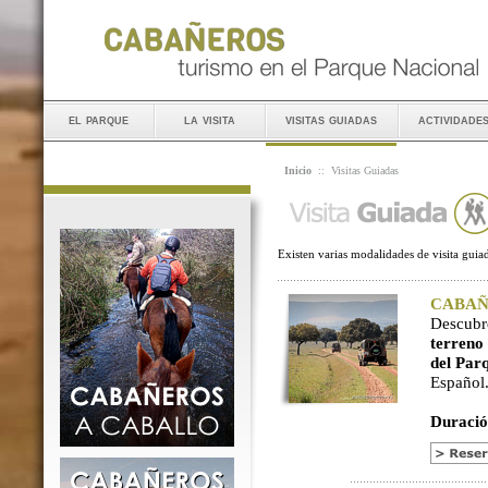
el parque
la visita
visitas guiadas
actividade
Inicio
::
Visitas Guiadas
Existen varias modalidades de visita guiad
CABAÑER
Descubr
terreno
del Par
Español
Duració