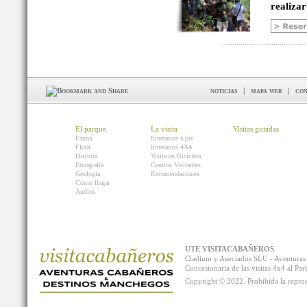
realizar
noticias
|
mapa web
|
con
El parque
La visita
Visitas guiadas
Fauna
Itinerarios a pie
Flora
Itinerarios 4X4
Historia
Visita en Bicicleta
Etnografía
Centros Visitantes
Geología
Recomendaciones
Como llegar
Audios
UTE VISITACABAÑEROS
Cladium y Asociados SLU - Aventur
Concesionaria de las visitas 4x4 al P
Copyright © 2022. Prohibida la reprodu