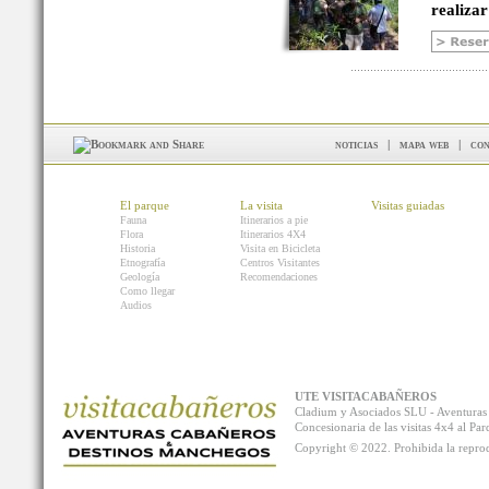
realizar
noticias
|
mapa web
|
con
El parque
La visita
Visitas guiadas
Fauna
Itinerarios a pie
Flora
Itinerarios 4X4
Historia
Visita en Bicicleta
Etnografía
Centros Visitantes
Geología
Recomendaciones
Como llegar
Audios
UTE VISITACABAÑEROS
Cladium y Asociados SLU - Aventur
Concesionaria de las visitas 4x4 al P
Copyright © 2022. Prohibida la reprodu