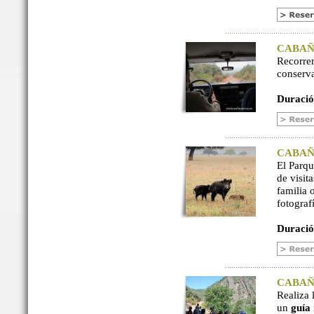
CABAÑER
Recorre
conserv
Duració
CABAÑER
El Parq
de visit
familia 
fotograf
Duració
CABAÑER
Realiza 
un
guía 