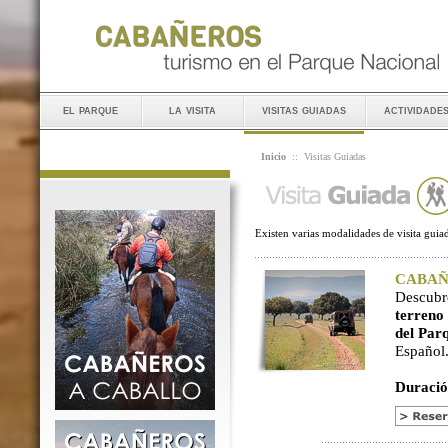
el parque
la visita
visitas guiadas
actividade
Inicio
::
Visitas Guiadas
Existen varias modalidades de visita guiad
CABAÑER
Descubr
terreno
del Par
Español
Duració