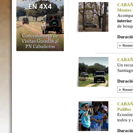
CABAÑER
Montes
Acompaña
interio
de bosq
Duració
CABAÑER
Un reco
Santiago
Duració
CABAÑER
Palillos
Económi
todos y
Duració