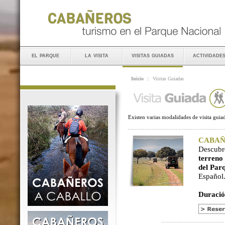
el parque
la visita
visitas guiadas
actividade
Inicio
::
Visitas Guiadas
Existen varias modalidades de visita guiad
CABAÑER
Descubr
terreno
del Par
Español
Duració