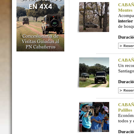
CABAÑER
Montes
Acompaña
interio
de bosq
Duració
CABAÑER
Un reco
Santiago
Duració
CABAÑER
Palillos
Económi
todos y
Duració