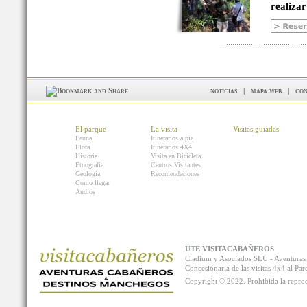
realizar
noticias
|
mapa web
|
con
El parque
La visita
Visitas guiadas
Fauna
Itinerarios a pie
Flora
Itinerarios 4X4
Historia
Visita en Bicicleta
Etnografía
Centros Visitantes
Geología
Recomendaciones
Como llegar
Audios
UTE VISITACABAÑEROS
Cladium y Asociados SLU - Aventur
Concesionaria de las visitas 4x4 al P
Copyright © 2022. Prohibida la reprodu