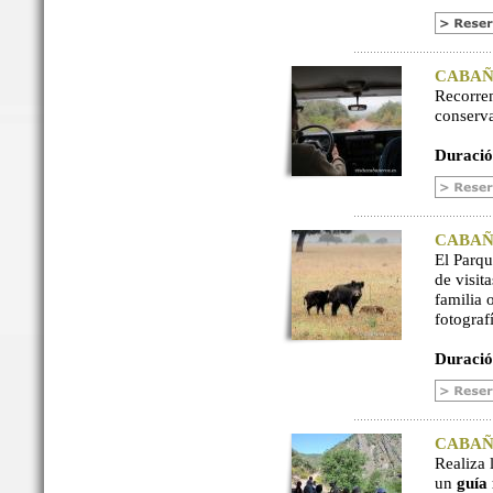
CABAÑER
Recorre
conserv
Duració
CABAÑER
El Parq
de visit
familia 
fotograf
Duració
CABAÑER
Realiza 
un
guía 