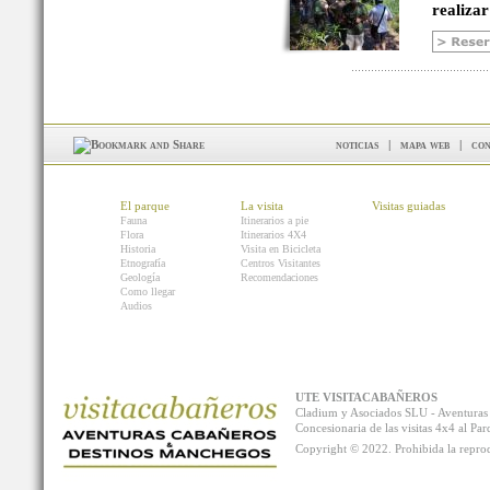
realizar
noticias
|
mapa web
|
con
El parque
La visita
Visitas guiadas
Fauna
Itinerarios a pie
Flora
Itinerarios 4X4
Historia
Visita en Bicicleta
Etnografía
Centros Visitantes
Geología
Recomendaciones
Como llegar
Audios
UTE VISITACABAÑEROS
Cladium y Asociados SLU - Aventur
Concesionaria de las visitas 4x4 al P
Copyright © 2022. Prohibida la reprodu