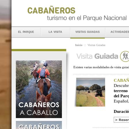
el parque
la visita
visitas guiadas
actividade
Inicio
::
Visitas Guiadas
Existen varias modalidades de visita guiad
CABAÑER
Descubr
terreno
del Par
Español
Duració