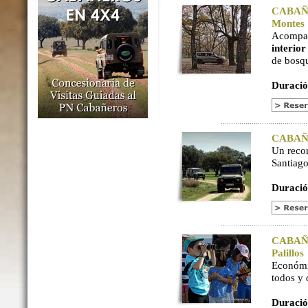
CABAÑER
Montes
Acompaña
interio
de bosq
Duració
CABAÑER
Un reco
Santiago
Duració
CABAÑER
Palillos
Económi
todos y
Duració