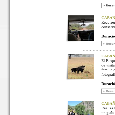
CABAÑER
Recorre
conserv
Duració
CABAÑER
El Parq
de visit
familia 
fotograf
Duració
CABAÑER
Realiza 
un
guía 