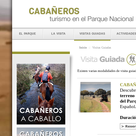
el parque
la visita
visitas guiadas
actividade
Inicio
::
Visitas Guiadas
Existen varias modalidades de visita guiad
CABAÑER
Descubr
terreno
del Par
Español
Duració