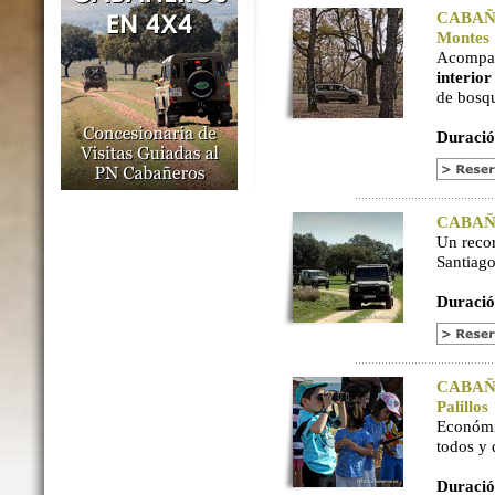
CABAÑER
Montes
Acompaña
interio
de bosq
Duració
CABAÑER
Un reco
Santiago
Duració
CABAÑER
Palillos
Económi
todos y
Duració