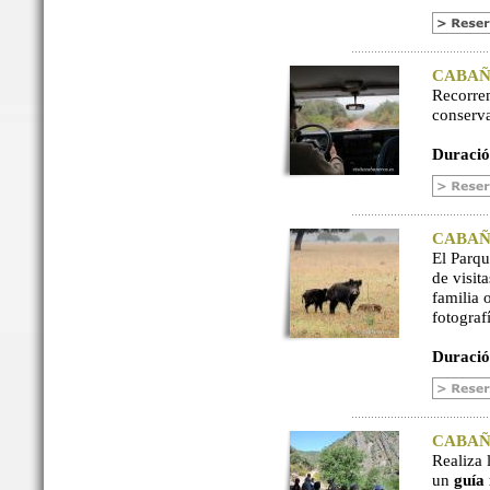
CABAÑER
Recorre
conserv
Duració
CABAÑER
El Parq
de visit
familia 
fotograf
Duració
CABAÑER
Realiza 
un
guía 