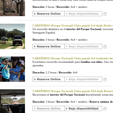
Duración:
3 horas /
Recorrido:
4x4 + sendero
CABAÑEROS (Parque Nacional) Visita guiada 4x4 desde Alcoba d
Un recorrido dinámico en el
interior del Parque Nacional
, recorri
Serengueti Español.
Duración:
3 horas /
Recorrido:
4x4 + sendero
CABAÑEROS (Parque Nacional) Visita guiada 4x4 (reducida) desd
Económico recorrido recomendado para
familias con niños
. Una vi
aprenden.
Duración:
1,5 horas /
Recorrido:
4x4
CABAÑEROS (Parque Nacional) Visita guiada 4X4 desde Retuerta
Recorremos el
interior del Parque Nacional
descubriendo zonas muy
Duración:
3 horas /
Recorrido:
4x4 + sendero /
Reserva mínima de