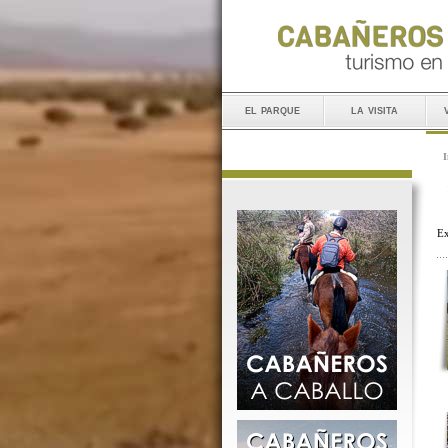
el parque
la visita
I
Ex