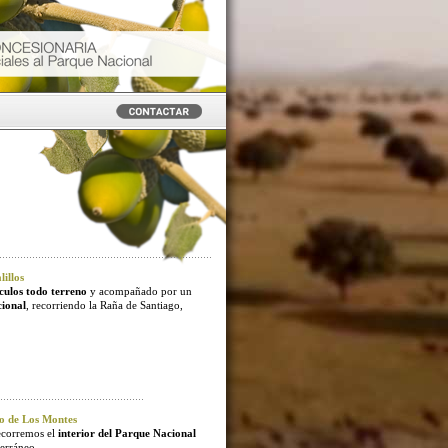
illos
culos todo terreno
y acompañado por un
cional
, recorriendo la Raña de Santiago,
o de Los Montes
ecorremos el
interior del Parque Nacional
erráneo.