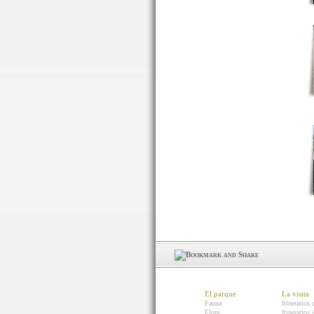
El parque
La visita
Fauna
Itinerarios 
Flora
Itinerarios