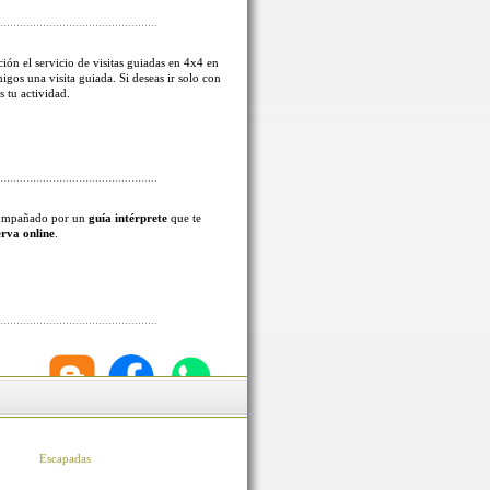
ión el servicio de visitas guiadas en 4x4 en
migos una visita guiada. Si deseas ir solo con
s tu actividad.
acompañado por un
guía intérprete
que te
erva online
.
Escapadas