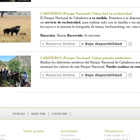
CABAÑEROS (Parque Nacional) Visitas 4x4 en exclusividad
El Parque Nacional de Cabañeros
a tu medida
. Ponemos a tu disposic
un
servicio de exclusividad
, para realizar solo con tu familia o tus a
los tuyos o te interesa la fotografía de fauna, birdwatching, etc, esta e
Duración:
3horas
Recorrido:
A convenir
CABAÑEROS (Parque Nacional) Visitas guiadas senderistas.
Realiza los diferentes senderos del Parque Nacional de Cabañeros 
mostrará los valores de este Parque Nacional.
Puedes realizar tu res
noticias
|
mapa web
|
contactar
|
Visitas guiadas
Actividades
Alojamientos
a pie
Ecoturismo
Casas rurales (A.I.)
 4X4
Turismo Activo
Casas rurales (A.H.)