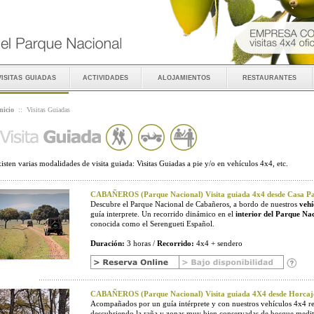
visitas guiadas
actividades
alojamientos
restaurantes
nicio
::
Visitas Guiadas
isten varias modalidades de visita guiada: Visitas Guiadas a pie y/o en vehículos 4x4, etc.
CABAÑEROS (Parque Nacional) Visita guiada 4x4 desde Casa Pal
Descubre el Parque Nacional de Cabañeros, a bordo de nuestros
vehí
guía interprete. Un recorrido dinámico en el
interior del Parque Na
conocida como el Serengueti Español.
Duración:
3 horas /
Recorrido:
4x4 + sendero
CABAÑEROS (Parque Nacional) Visita guiada 4X4 desde Horcaj
Acompañados por un guía intérprete y con nuestros vehículos 4x4 r
descubriendo la raña y zonas muy bien conservadas de bosque medit