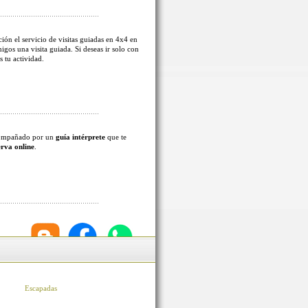
ión el servicio de visitas guiadas en 4x4 en
migos una visita guiada. Si deseas ir solo con
s tu actividad.
acompañado por un
guía intérprete
que te
erva online
.
Escapadas