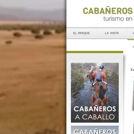
el parque
la visita
I
Ex