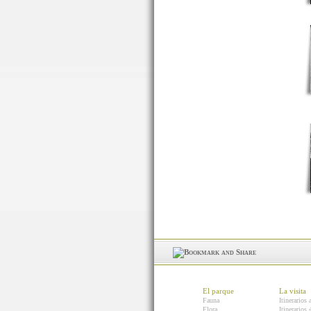
El parque
La visita
Fauna
Itinerarios 
Flora
Itinerarios