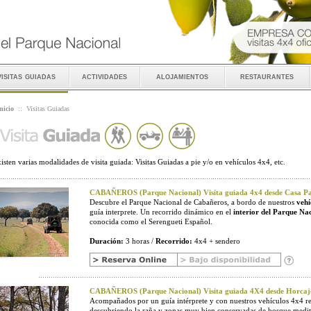
visitas guiadas
actividades
alojamientos
restaurantes
nicio
::
Visitas Guiadas
isten varias modalidades de visita guiada: Visitas Guiadas a pie y/o en vehículos 4x4, etc.
CABAÑEROS (Parque Nacional) Visita guiada 4x4 desde Casa Pal
Descubre el Parque Nacional de Cabañeros, a bordo de nuestros
vehí
guía interprete. Un recorrido dinámico en el
interior del Parque Na
conocida como el Serengueti Español.
Duración:
3 horas /
Recorrido:
4x4 + sendero
CABAÑEROS (Parque Nacional) Visita guiada 4X4 desde Horcaj
Acompañados por un guía intérprete y con nuestros vehículos 4x4 r
descubriendo la raña y zonas muy bien conservadas de bosque medit