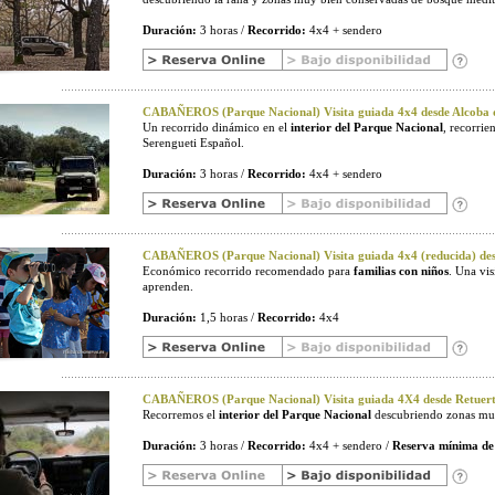
Duración:
3 horas /
Recorrido:
4x4 + sendero
CABAÑEROS (Parque Nacional) Visita guiada 4x4 desde Alcoba d
Un recorrido dinámico en el
interior del Parque Nacional
, recorri
Serengueti Español.
Duración:
3 horas /
Recorrido:
4x4 + sendero
CABAÑEROS (Parque Nacional) Visita guiada 4x4 (reducida) desd
Económico recorrido recomendado para
familias con niños
. Una vi
aprenden.
Duración:
1,5 horas /
Recorrido:
4x4
CABAÑEROS (Parque Nacional) Visita guiada 4X4 desde Retuerta
Recorremos el
interior del Parque Nacional
descubriendo zonas muy
Duración:
3 horas /
Recorrido:
4x4 + sendero /
Reserva mínima de