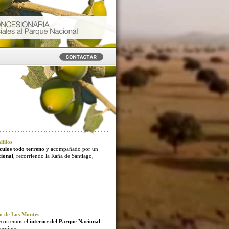
illos
culos todo terreno
y acompañado por un
cional
, recorriendo la Raña de Santiago,
o de Los Montes
ecorremos el
interior del Parque Nacional
erráneo.