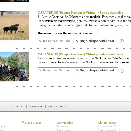
CABAÑEROS (Parque Nacional) Visitas 4x4 en exclusividad
El Parque Nacional de Cabañeros
a tu medida
. Ponemos a tu disposic
un
servicio de exclusividad
, para realizar solo con tu familia o tus a
los tuyos o te interesa la fotografía de fauna, birdwatching, etc, esta e
Duración:
3horas
Recorrido:
A convenir
CABAÑEROS (Parque Nacional) Visitas guiadas senderistas.
Realiza los diferentes senderos del Parque Nacional de Cabañeros 
mostrará los valores de este Parque Nacional.
Puedes realizar tu res
noticias
|
mapa web
|
contactar
|
Visitas guiadas
Actividades
Alojamientos
a pie
Ecoturismo
Casas rurales (A.I.)
 4X4
Turismo Activo
Casas rurales (A.H.)