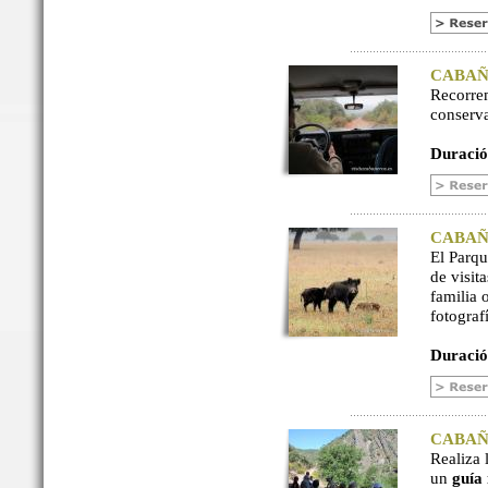
CABAÑER
Recorre
conserv
Duració
CABAÑER
El Parq
de visit
familia 
fotograf
Duració
CABAÑER
Realiza 
un
guía 