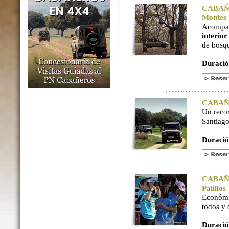
CABAÑER
Montes
Acompaña
interio
de bosq
Duració
CABAÑER
Un reco
Santiago
Duració
CABAÑER
Palillos
Económi
todos y
Duració