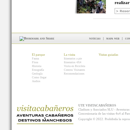
realizar
noticias
|
mapa web
|
con
El parque
La visita
Visitas guiadas
Fauna
Itinerarios a pie
Flora
Itinerarios 4X4
Historia
Visita en Bicicleta
Etnografía
Centros Visitantes
Geología
Recomendaciones
Como llegar
Audios
UTE VISITACABAÑEROS
Cladium y Asociados SLU - Aventur
Concesionaria de las visitas 4x4 al P
Copyright © 2022. Prohibida la reprodu