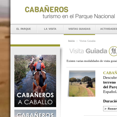
el parque
la visita
visitas guiadas
actividade
Inicio
::
Visitas Guiadas
Existen varias modalidades de visita guiad
CABAÑER
Descubr
terreno
del Par
Español
Duració