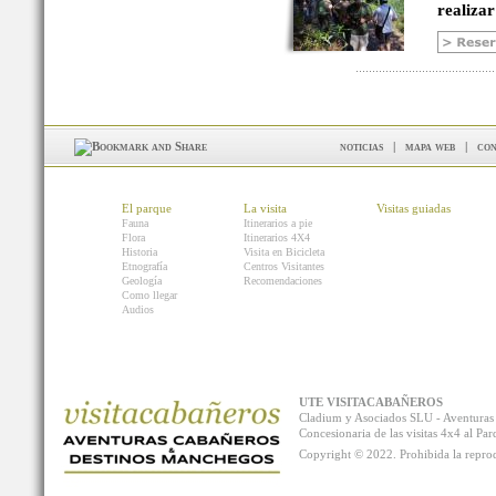
realizar
noticias
|
mapa web
|
con
El parque
La visita
Visitas guiadas
Fauna
Itinerarios a pie
Flora
Itinerarios 4X4
Historia
Visita en Bicicleta
Etnografía
Centros Visitantes
Geología
Recomendaciones
Como llegar
Audios
UTE VISITACABAÑEROS
Cladium y Asociados SLU - Aventur
Concesionaria de las visitas 4x4 al P
Copyright © 2022. Prohibida la reprodu