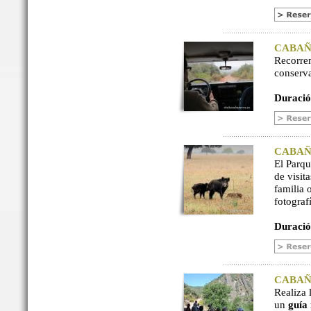
CABAÑER
Recorre
conserv
Duració
CABAÑER
El Parq
de visit
familia 
fotograf
Duració
CABAÑER
Realiza 
un
guía 