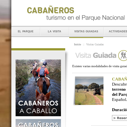
el parque
la visita
visitas guiadas
actividade
Inicio
::
Visitas Guiadas
Existen varias modalidades de visita guiad
CABAÑER
Descubr
terreno
del Par
Español
Duració