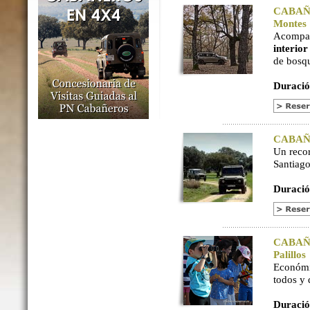
CABAÑER
Montes
Acompaña
interio
de bosq
Duració
CABAÑER
Un reco
Santiago
Duració
CABAÑER
Palillos
Económi
todos y
Duració