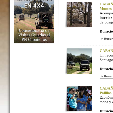
CABAÑER
Montes
Acompaña
interio
de bosq
Duració
CABAÑER
Un reco
Santiago
Duració
CABAÑER
Palillos
Económi
todos y
Duració