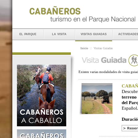
el parque
la visita
visitas guiadas
actividade
Inicio
::
Visitas Guiadas
Existen varias modalidades de visita guiad
CABAÑER
Descubr
terreno
del Par
Español
Duració