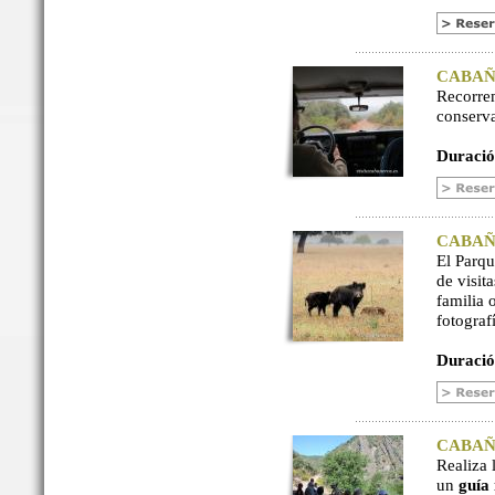
CABAÑER
Recorre
conserv
Duració
CABAÑER
El Parq
de visit
familia 
fotograf
Duració
CABAÑER
Realiza 
un
guía 