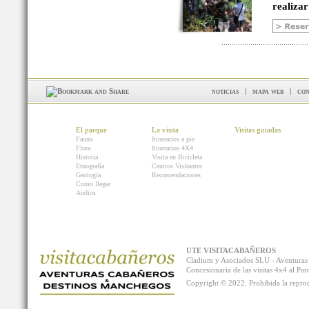
realizar
noticias
|
mapa web
|
con
El parque
La visita
Visitas guiadas
Fauna
Itinerarios a pie
Flora
Itinerarios 4X4
Historia
Visita en Bicicleta
Etnografía
Centros Visitantes
Geología
Recomendaciones
Como llegar
Audios
UTE VISITACABAÑEROS
Cladium y Asociados SLU - Aventur
Concesionaria de las visitas 4x4 al P
Copyright © 2022. Prohibida la reprodu