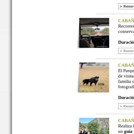
CABAÑER
Recorre
conserv
Duració
CABAÑER
El Parq
de visit
familia 
fotograf
Duració
CABAÑER
Realiza 
un
guía 