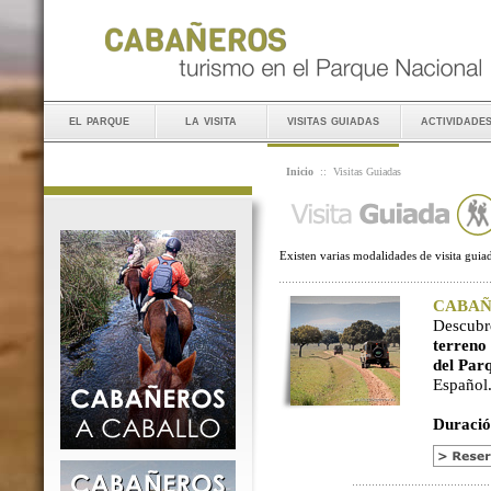
el parque
la visita
visitas guiadas
actividade
Inicio
::
Visitas Guiadas
Existen varias modalidades de visita guiad
CABAÑER
Descubr
terreno
del Par
Español
Duració