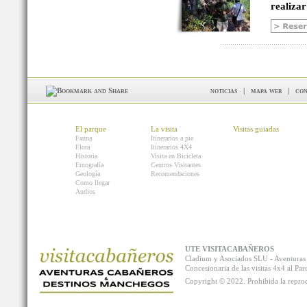
realizar
noticias
|
mapa web
|
con
El parque
La visita
Visitas guiadas
Fauna
Itinerarios a pie
Flora
Itinerarios 4X4
Historia
Visita en Bicicleta
Etnografía
Centros Visitantes
Geología
Recomendaciones
Como llegar
Audios
UTE VISITACABAÑEROS
Cladium y Asociados SLU - Aventur
Concesionaria de las visitas 4x4 al P
Copyright © 2022. Prohibida la reprodu