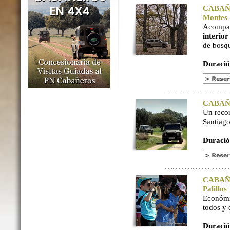
CABAÑER
Montes
Acompaña
interio
de bosq
Duració
CABAÑER
Un reco
Santiago
Duració
CABAÑER
Palillos
Económi
todos y
Duració