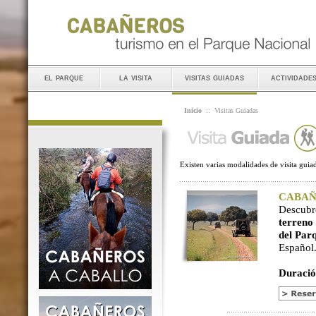
el parque
la visita
visitas guiadas
actividade
Inicio
::
Visitas Guiadas
Existen varias modalidades de visita guiad
CABAÑER
Descubr
terreno
del Par
Español
Duració