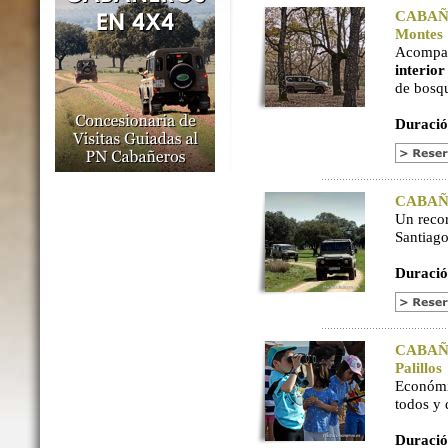
CABAÑER
Montes
Acompaña
interio
de bosq
Duració
CABAÑER
Un reco
Santiago
Duració
CABAÑER
Palillos
Económi
todos y
Duració