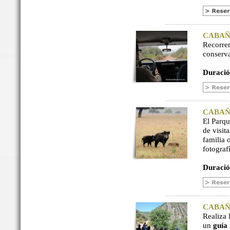
CABAÑER
Recorre
conserv
Duració
CABAÑER
El Parq
de visit
familia 
fotograf
Duració
CABAÑER
Realiza 
un
guía 