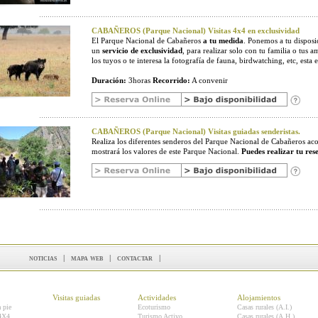
CABAÑEROS (Parque Nacional) Visitas 4x4 en exclusividad
El Parque Nacional de Cabañeros
a tu medida
. Ponemos a tu disposic
un
servicio de exclusividad
, para realizar solo con tu familia o tus a
los tuyos o te interesa la fotografía de fauna, birdwatching, etc, esta e
Duración:
3horas
Recorrido:
A convenir
CABAÑEROS (Parque Nacional) Visitas guiadas senderistas.
Realiza los diferentes senderos del Parque Nacional de Cabañeros 
mostrará los valores de este Parque Nacional.
Puedes realizar tu res
noticias
|
mapa web
|
contactar
|
Visitas guiadas
Actividades
Alojamientos
a pie
Ecoturismo
Casas rurales (A.I.)
 4X4
Turismo Activo
Casas rurales (A.H.)