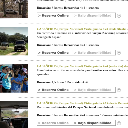
Duración:
3 horas /
Recorrido:
4x4 + sendero
CABAÑEROS (Parque Nacional) Visita guiada 4x4 desde Alcoba d
Un recorrido dinámico en el
interior del Parque Nacional
, recorri
Serengueti Español.
Duración:
3 horas /
Recorrido:
4x4 + sendero
CABAÑEROS (Parque Nacional) Visita guiada 4x4 (reducida) desd
Económico recorrido recomendado para
familias con niños
. Una vi
aprenden.
Duración:
1,5 horas /
Recorrido:
4x4
CABAÑEROS (Parque Nacional) Visita guiada 4X4 desde Retuerta
Recorremos el
interior del Parque Nacional
descubriendo zonas muy
Duración:
3 horas /
Recorrido:
4x4 + sendero /
Reserva mínima de