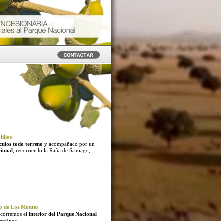
illos
culos todo terreno
y acompañado por un
cional
, recorriendo la Raña de Santiago,
o de Los Montes
ecorremos el
interior del Parque Nacional
erráneo.