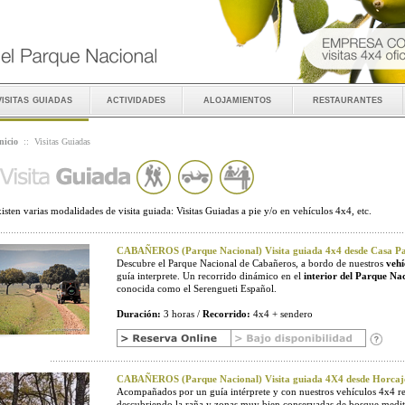
visitas guiadas
actividades
alojamientos
restaurantes
nicio
::
Visitas Guiadas
isten varias modalidades de visita guiada: Visitas Guiadas a pie y/o en vehículos 4x4, etc.
CABAÑEROS (Parque Nacional) Visita guiada 4x4 desde Casa Pal
Descubre el Parque Nacional de Cabañeros, a bordo de nuestros
vehí
guía interprete. Un recorrido dinámico en el
interior del Parque Na
conocida como el Serengueti Español.
Duración:
3 horas /
Recorrido:
4x4 + sendero
CABAÑEROS (Parque Nacional) Visita guiada 4X4 desde Horcaj
Acompañados por un guía intérprete y con nuestros vehículos 4x4 r
descubriendo la raña y zonas muy bien conservadas de bosque medit