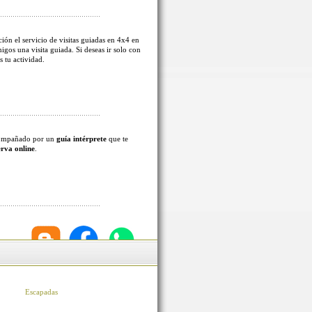
ión el servicio de visitas guiadas en 4x4 en
migos una visita guiada. Si deseas ir solo con
s tu actividad.
acompañado por un
guía intérprete
que te
erva online
.
Escapadas