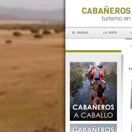
el parque
la visita
I
Ex