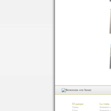
El parque
La visita
Fauna
Itinerarios 
Flora
Itinerarios