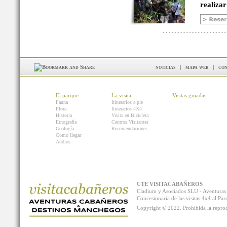
realizar
noticias
|
mapa web
|
con
El parque
La visita
Visitas guiadas
Fauna
Itinerarios a pie
Flora
Itinerarios 4X4
Historia
Visita en Bicicleta
Etnografía
Centros Visitantes
Geología
Recomendaciones
Como llegar
Audios
UTE VISITACABAÑEROS
Cladium y Asociados SLU - Aventur
Concesionaria de las visitas 4x4 al P
Copyright © 2022. Prohibida la reprodu