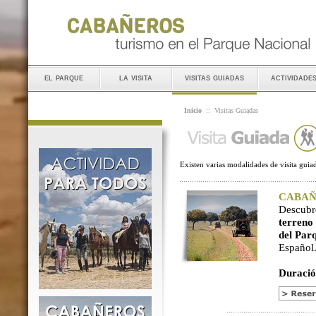
el parque
la visita
visitas guiadas
actividade
Inicio
::
Visitas Guiadas
Existen varias modalidades de visita guiad
CABAÑER
Descubr
terreno
del Par
Español
Duració