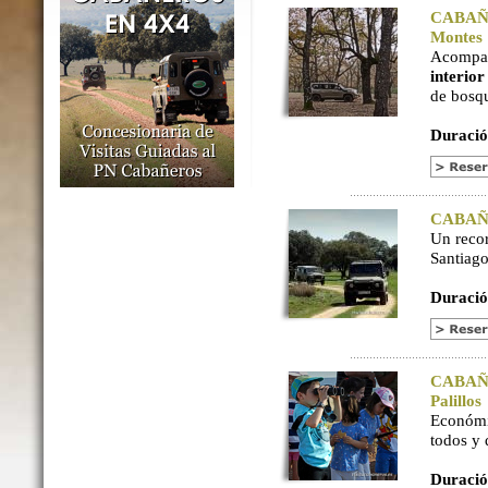
CABAÑER
Montes
Acompaña
interio
de bosq
Duració
CABAÑER
Un reco
Santiago
Duració
CABAÑER
Palillos
Económi
todos y
Duració