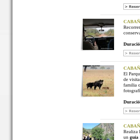
CABAÑER
Recorre
conserv
Duració
CABAÑER
El Parq
de visit
familia 
fotograf
Duració
CABAÑER
Realiza 
un
guía 