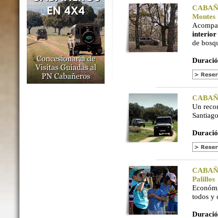
CABAÑER
Montes
Acompaña
interio
de bosq
Duració
CABAÑER
Un reco
Santiago
Duració
CABAÑER
Palillos
Económi
todos y
Duració