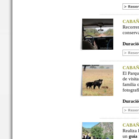
CABAÑER
Recorre
conserv
Duració
CABAÑER
El Parq
de visit
familia 
fotograf
Duració
CABAÑER
Realiza 
un
guía 