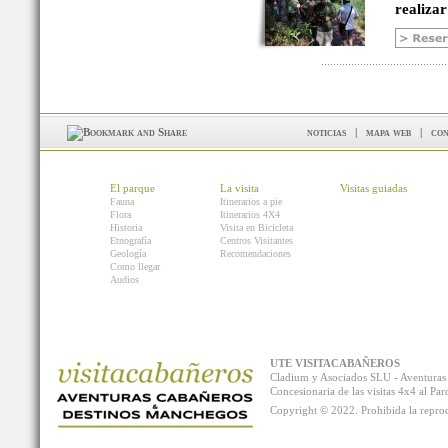
realizar
noticias
|
mapa web
|
con
El parque
La visita
Visitas guiadas
Fauna
Itinerarios a pie
Flora
Itinerarios 4X4
Historia
Visita en Bicicleta
Etnografía
Centros Visitantes
Geología
Recomendaciones
Como llegar
Audios
UTE VISITACABAÑEROS
Cladium y Asociados SLU - Aventur
Concesionaria de las visitas 4x4 al P
Copyright © 2022. Prohibida la reprodu