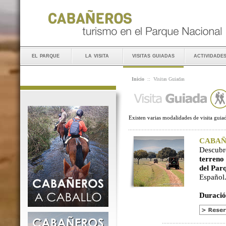
el parque
la visita
visitas guiadas
actividade
Inicio
::
Visitas Guiadas
Existen varias modalidades de visita guiad
CABAÑER
Descubr
terreno
del Par
Español
Duració