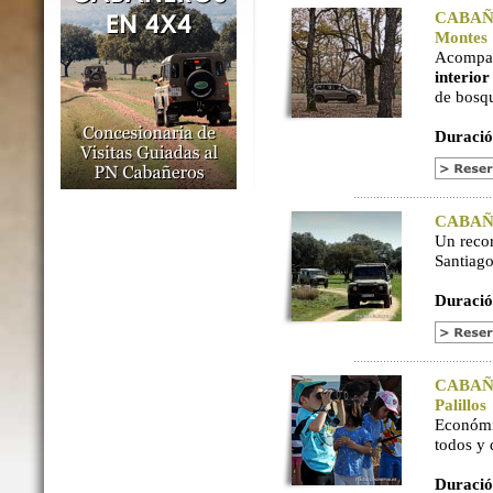
CABAÑER
Montes
Acompaña
interio
de bosq
Duració
CABAÑER
Un reco
Santiago
Duració
CABAÑER
Palillos
Económi
todos y
Duració