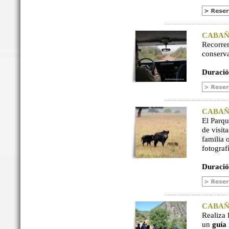
CABAÑER
Recorre
conserv
Duració
CABAÑER
El Parq
de visit
familia 
fotograf
Duració
CABAÑER
Realiza 
un
guía 