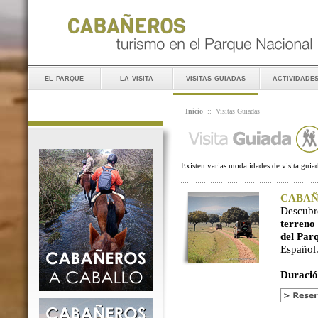
el parque
la visita
visitas guiadas
actividade
Inicio
::
Visitas Guiadas
Existen varias modalidades de visita guiad
CABAÑER
Descubr
terreno
del Par
Español
Duració