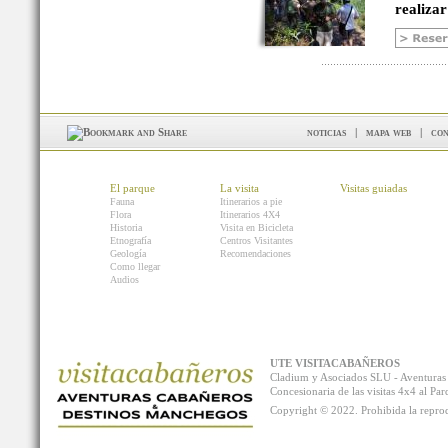
realizar
noticias
|
mapa web
|
con
El parque
La visita
Visitas guiadas
Fauna
Itinerarios a pie
Flora
Itinerarios 4X4
Historia
Visita en Bicicleta
Etnografía
Centros Visitantes
Geología
Recomendaciones
Como llegar
Audios
UTE VISITACABAÑEROS
Cladium y Asociados SLU - Aventur
Concesionaria de las visitas 4x4 al P
Copyright © 2022. Prohibida la reprodu