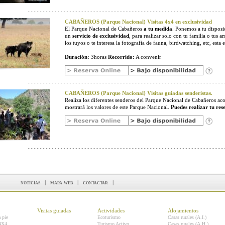
CABAÑEROS (Parque Nacional) Visitas 4x4 en exclusividad
El Parque Nacional de Cabañeros
a tu medida
. Ponemos a tu disposic
un
servicio de exclusividad
, para realizar solo con tu familia o tus a
los tuyos o te interesa la fotografía de fauna, birdwatching, etc, esta e
Duración:
3horas
Recorrido:
A convenir
CABAÑEROS (Parque Nacional) Visitas guiadas senderistas.
Realiza los diferentes senderos del Parque Nacional de Cabañeros 
mostrará los valores de este Parque Nacional.
Puedes realizar tu res
noticias
|
mapa web
|
contactar
|
Visitas guiadas
Actividades
Alojamientos
a pie
Ecoturismo
Casas rurales (A.I.)
 4X4
Turismo Activo
Casas rurales (A.H.)