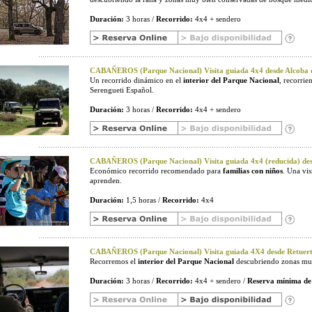
Duración:
3 horas /
Recorrido:
4x4 + sendero
CABAÑEROS (Parque Nacional) Visita guiada 4x4 desde Alcoba d
Un recorrido dinámico en el
interior del Parque Nacional
, recorri
Serengueti Español.
Duración:
3 horas /
Recorrido:
4x4 + sendero
CABAÑEROS (Parque Nacional) Visita guiada 4x4 (reducida) desd
Económico recorrido recomendado para
familias con niños
. Una vi
aprenden.
Duración:
1,5 horas /
Recorrido:
4x4
CABAÑEROS (Parque Nacional) Visita guiada 4X4 desde Retuerta
Recorremos el
interior del Parque Nacional
descubriendo zonas muy
Duración:
3 horas /
Recorrido:
4x4 + sendero /
Reserva mínima de