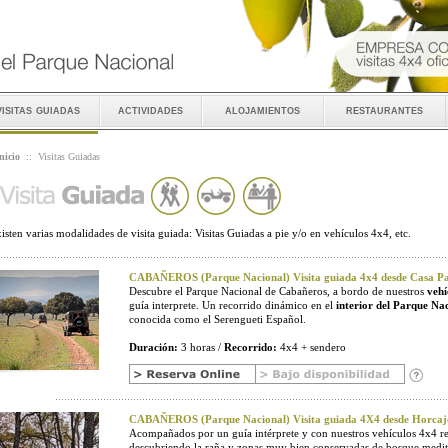
visitas guiadas
actividades
alojamientos
restaurantes
nicio
::
Visitas Guiadas
isten varias modalidades de visita guiada: Visitas Guiadas a pie y/o en vehículos 4x4, etc.
CABAÑEROS (Parque Nacional) Visita guiada 4x4 desde Casa Pal
Descubre el Parque Nacional de Cabañeros, a bordo de nuestros
vehí
guía interprete. Un recorrido dinámico en el
interior del Parque Na
conocida como el Serengueti Español.
Duración:
3 horas /
Recorrido:
4x4 + sendero
CABAÑEROS (Parque Nacional) Visita guiada 4X4 desde Horcaj
Acompañados por un guía intérprete y con nuestros vehículos 4x4 r
descubriendo la raña y zonas muy bien conservadas de bosque medit