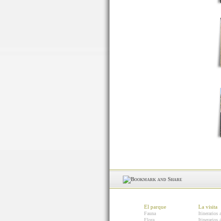
El parque
La visita
Fauna
Itinerarios 
Flora
Itinerarios