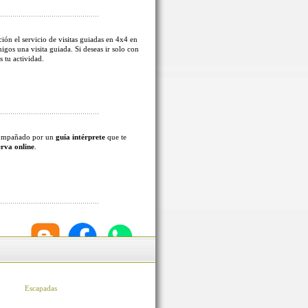
ión el servicio de visitas guiadas en 4x4 en
migos una visita guiada. Si deseas ir solo con
s tu actividad.
acompañado por un
guía intérprete
que te
erva online
.
Escapadas