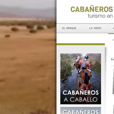
el parque
la visita
I
Ex