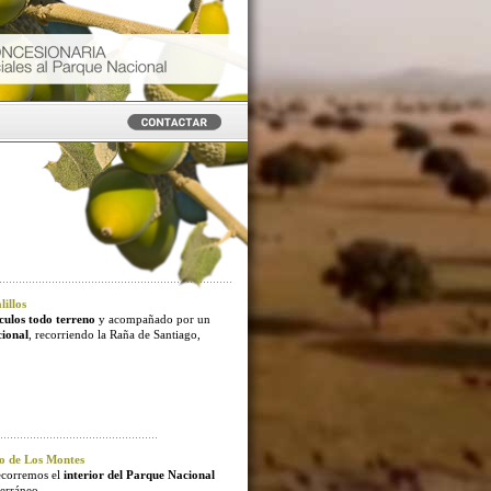
illos
culos todo terreno
y acompañado por un
cional
, recorriendo la Raña de Santiago,
o de Los Montes
ecorremos el
interior del Parque Nacional
erráneo.