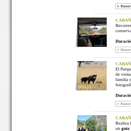
CABAÑER
Recorre
conserv
Duració
CABAÑER
El Parq
de visit
familia 
fotograf
Duració
CABAÑER
Realiza 
un
guía 