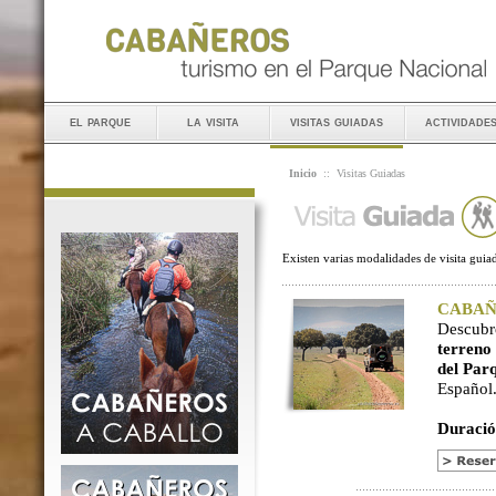
el parque
la visita
visitas guiadas
actividade
Inicio
::
Visitas Guiadas
Existen varias modalidades de visita guiad
CABAÑER
Descubr
terreno
del Par
Español
Duració