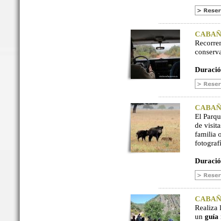
CABAÑER
Recorre
conserv
Duració
CABAÑER
El Parq
de visit
familia 
fotograf
Duració
CABAÑER
Realiza 
un
guía 