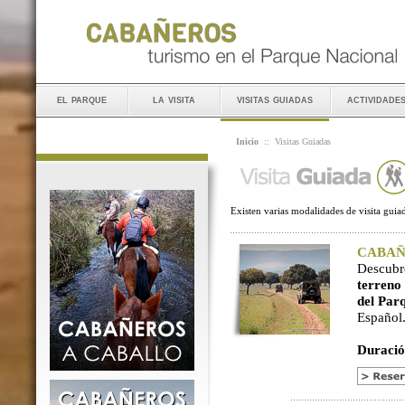
el parque
la visita
visitas guiadas
actividade
Inicio
::
Visitas Guiadas
Existen varias modalidades de visita guiad
CABAÑER
Descubr
terreno
del Par
Español
Duració