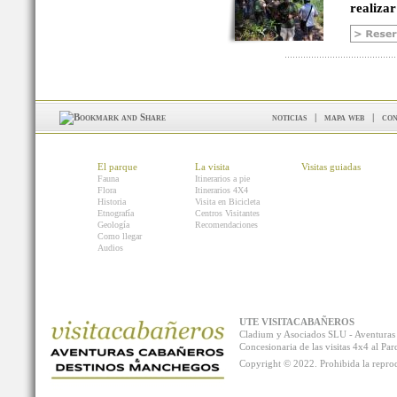
realizar
noticias
|
mapa web
|
con
El parque
La visita
Visitas guiadas
Fauna
Itinerarios a pie
Flora
Itinerarios 4X4
Historia
Visita en Bicicleta
Etnografía
Centros Visitantes
Geología
Recomendaciones
Como llegar
Audios
UTE VISITACABAÑEROS
Cladium y Asociados SLU - Aventur
Concesionaria de las visitas 4x4 al P
Copyright © 2022. Prohibida la reprodu