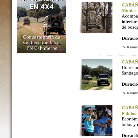
CABAÑER
Montes
Acompaña
interio
de bosq
Duració
CABAÑER
Un reco
Santiago
Duració
CABAÑER
Palillos
Económi
todos y
Duració