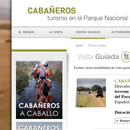
el parque
la visita
visitas guiadas
actividade
Inicio
::
Visitas Guiadas
Existen varias modalidades de visita guiad
CABAÑER
Descubr
terreno
del Par
Español
Duració