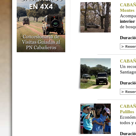
CABAÑER
Montes
Acompaña
interio
de bosq
Duració
CABAÑER
Un reco
Santiago
Duració
CABAÑER
Palillos
Económi
todos y
Duració