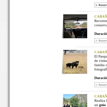
CABAÑER
Recorre
conserv
Duració
CABAÑER
El Parq
de visit
familia 
fotograf
Duració
CABAÑER
Realiza 
un
guía 