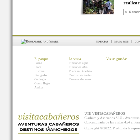
realizar
noticias
|
mapa web
|
con
El parque
La visita
Visitas guiadas
Fauna
Itinerarios a pie
Flora
Itinerarios 4X4
Historia
Visita en Bicicleta
Etnografía
Centros Visitantes
Geología
Recomendaciones
Como llegar
Audios
UTE VISITACABAÑEROS
Cladium y Asociados SLU - Aventur
Concesionaria de las visitas 4x4 al P
Copyright © 2022. Prohibida la reprodu