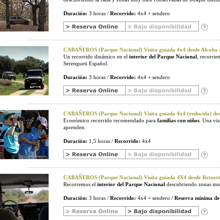
Duración:
3 horas /
Recorrido:
4x4 + sendero
CABAÑEROS (Parque Nacional) Visita guiada 4x4 desde Alcoba d
Un recorrido dinámico en el
interior del Parque Nacional
, recorri
Serengueti Español.
Duración:
3 horas /
Recorrido:
4x4 + sendero
CABAÑEROS (Parque Nacional) Visita guiada 4x4 (reducida) desd
Económico recorrido recomendado para
familias con niños
. Una vi
aprenden.
Duración:
1,5 horas /
Recorrido:
4x4
CABAÑEROS (Parque Nacional) Visita guiada 4X4 desde Retuerta
Recorremos el
interior del Parque Nacional
descubriendo zonas muy
Duración:
3 horas /
Recorrido:
4x4 + sendero /
Reserva mínima de