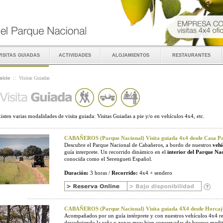
visitas guiadas
actividades
alojamientos
restaurantes
nicio
::
Visitas Guiadas
isten varias modalidades de visita guiada: Visitas Guiadas a pie y/o en vehículos 4x4, etc.
CABAÑEROS (Parque Nacional) Visita guiada 4x4 desde Casa Pal
Descubre el Parque Nacional de Cabañeros, a bordo de nuestros
vehí
guía interprete. Un recorrido dinámico en el
interior del Parque Na
conocida como el Serengueti Español.
Duración:
3 horas /
Recorrido:
4x4 + sendero
CABAÑEROS (Parque Nacional) Visita guiada 4X4 desde Horcaj
Acompañados por un guía intérprete y con nuestros vehículos 4x4 r
descubriendo la raña y zonas muy bien conservadas de bosque medit