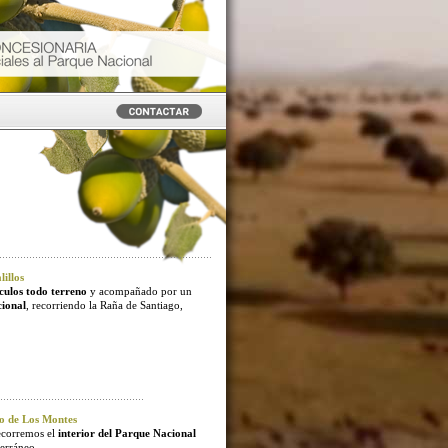
illos
culos todo terreno
y acompañado por un
cional
, recorriendo la Raña de Santiago,
o de Los Montes
ecorremos el
interior del Parque Nacional
erráneo.