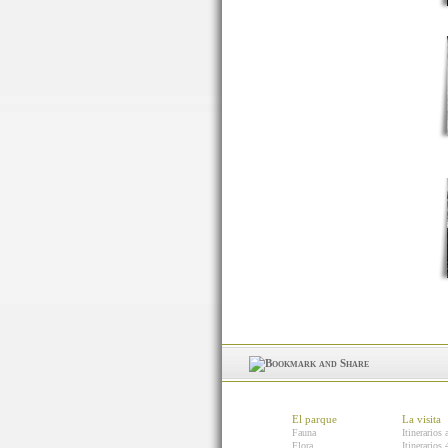
El parque
La visita
Fauna
Itinerarios 
Flora
Itinerarios