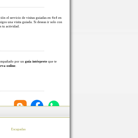
ión el servicio de visitas guiadas en 4x4 en
migos una visita guiada. Si deseas ir solo con
s tu actividad.
acompañado por un
guía intérprete
que te
erva online
.
Escapadas