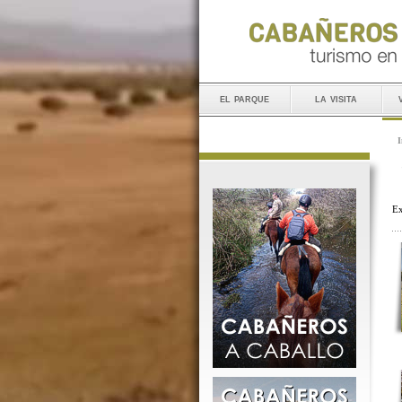
el parque
la visita
I
Ex