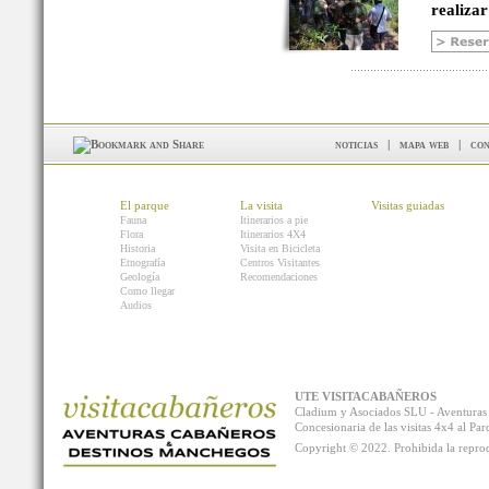
realizar
noticias
|
mapa web
|
con
El parque
La visita
Visitas guiadas
Fauna
Itinerarios a pie
Flora
Itinerarios 4X4
Historia
Visita en Bicicleta
Etnografía
Centros Visitantes
Geología
Recomendaciones
Como llegar
Audios
UTE VISITACABAÑEROS
Cladium y Asociados SLU - Aventur
Concesionaria de las visitas 4x4 al P
Copyright © 2022. Prohibida la reprodu