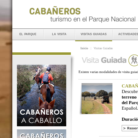
el parque
la visita
visitas guiadas
actividade
Inicio
::
Visitas Guiadas
Existen varias modalidades de visita guiad
CABAÑER
Descubr
terreno
del Par
Español
Duració