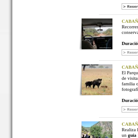
CABAÑER
Recorre
conserv
Duració
CABAÑER
El Parq
de visit
familia 
fotograf
Duració
CABAÑER
Realiza 
un
guía 