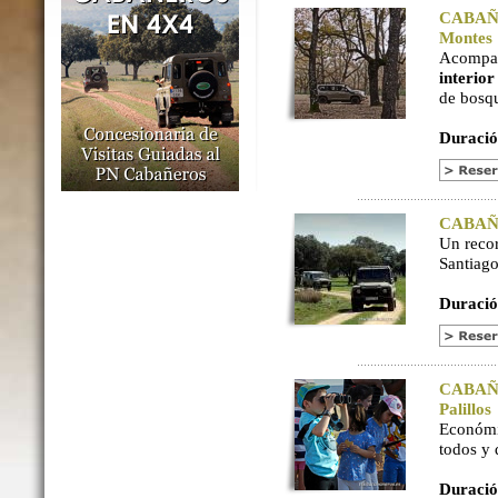
CABAÑER
Montes
Acompaña
interio
de bosq
Duració
CABAÑER
Un reco
Santiago
Duració
CABAÑER
Palillos
Económi
todos y
Duració