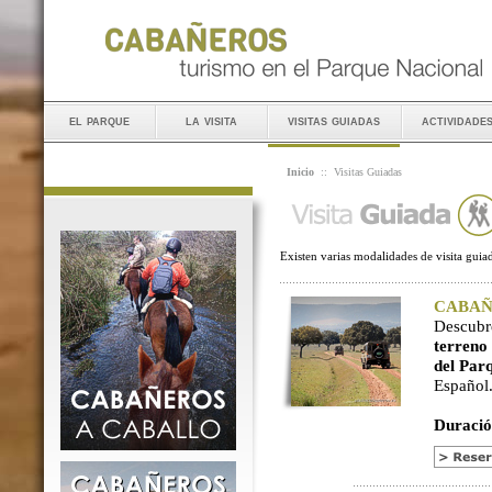
el parque
la visita
visitas guiadas
actividade
Inicio
::
Visitas Guiadas
Existen varias modalidades de visita guiad
CABAÑER
Descubr
terreno
del Par
Español
Duració