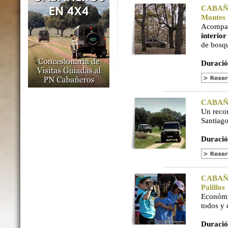
CABAÑER
Montes
Acompaña
interio
de bosq
Duració
CABAÑER
Un reco
Santiago
Duració
CABAÑER
Palillos
Económi
todos y
Duració