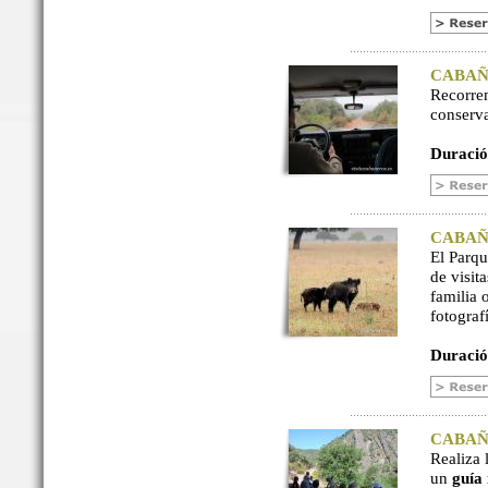
CABAÑER
Recorre
conserv
Duració
CABAÑER
El Parq
de visit
familia 
fotograf
Duració
CABAÑER
Realiza 
un
guía 