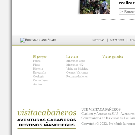
realizar
noticias
|
mapa web
|
con
El parque
La visita
Visitas guiadas
Fauna
Itinerarios a pie
Flora
Itinerarios 4X4
Historia
Visita en Bicicleta
Etnografía
Centros Visitantes
Geología
Recomendaciones
Como llegar
Audios
UTE VISITACABAÑEROS
Cladium y Asociados SLU - Aventur
Concesionaria de las visitas 4x4 al P
Copyright © 2022. Prohibida la reprodu