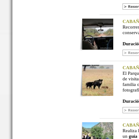
CABAÑER
Recorre
conserv
Duració
CABAÑER
El Parq
de visit
familia 
fotograf
Duració
CABAÑER
Realiza 
un
guía 