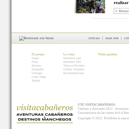
realizar
noticias
|
mapa web
|
con
El parque
La visita
Visitas guiadas
Fauna
Itinerarios a pie
Flora
Itinerarios 4X4
Historia
Visita en Bicicleta
Etnografía
Centros Visitantes
Geología
Recomendaciones
Como llegar
Audios
UTE VISITACABAÑEROS
Cladium y Asociados SLU - Aventur
Concesionaria de las visitas 4x4 al P
Copyright © 2022. Prohibida la reprodu