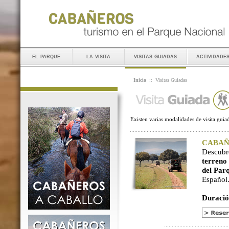
el parque
la visita
visitas guiadas
actividade
Inicio
::
Visitas Guiadas
Existen varias modalidades de visita guiad
CABAÑER
Descubr
terreno
del Par
Español
Duració