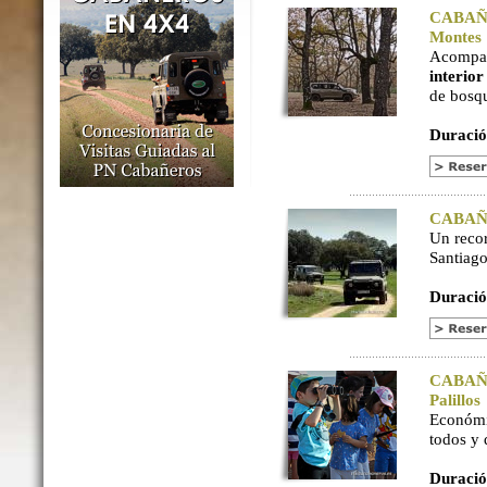
CABAÑER
Montes
Acompaña
interio
de bosq
Duració
CABAÑER
Un reco
Santiago
Duració
CABAÑER
Palillos
Económi
todos y
Duració