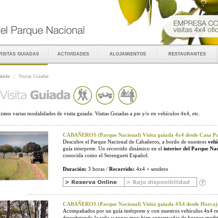
visitas guiadas
actividades
alojamientos
restaurantes
nicio
::
Visitas Guiadas
isten varias modalidades de visita guiada: Visitas Guiadas a pie y/o en vehículos 4x4, etc.
CABAÑEROS (Parque Nacional) Visita guiada 4x4 desde Casa Pal
Descubre el Parque Nacional de Cabañeros, a bordo de nuestros
vehí
guía interprete. Un recorrido dinámico en el
interior del Parque Na
conocida como el Serengueti Español.
Duración:
3 horas /
Recorrido:
4x4 + sendero
CABAÑEROS (Parque Nacional) Visita guiada 4X4 desde Horcaj
Acompañados por un guía intérprete y con nuestros vehículos 4x4 r
descubriendo la raña y zonas muy bien conservadas de bosque medit