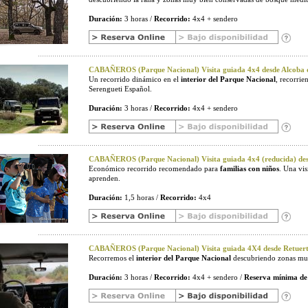
Duración:
3 horas /
Recorrido:
4x4 + sendero
CABAÑEROS (Parque Nacional) Visita guiada 4x4 desde Alcoba d
Un recorrido dinámico en el
interior del Parque Nacional
, recorri
Serengueti Español.
Duración:
3 horas /
Recorrido:
4x4 + sendero
CABAÑEROS (Parque Nacional) Visita guiada 4x4 (reducida) desd
Económico recorrido recomendado para
familias con niños
. Una vi
aprenden.
Duración:
1,5 horas /
Recorrido:
4x4
CABAÑEROS (Parque Nacional) Visita guiada 4X4 desde Retuerta
Recorremos el
interior del Parque Nacional
descubriendo zonas muy
Duración:
3 horas /
Recorrido:
4x4 + sendero /
Reserva mínima de