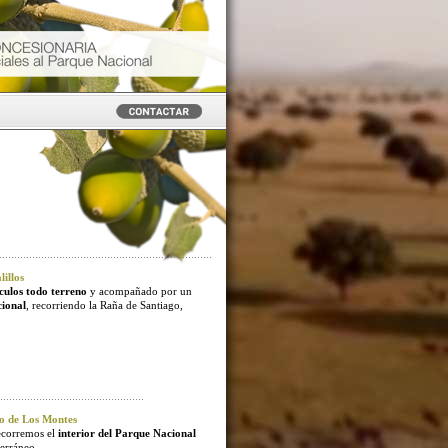
illos
culos todo terreno
y acompañado por un
cional
, recorriendo la Raña de Santiago,
o de Los Montes
ecorremos el
interior del Parque Nacional
erráneo.