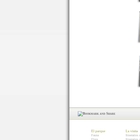
El parque
La visita
Fauna
Itinerarios 
Flora
Itinerarios