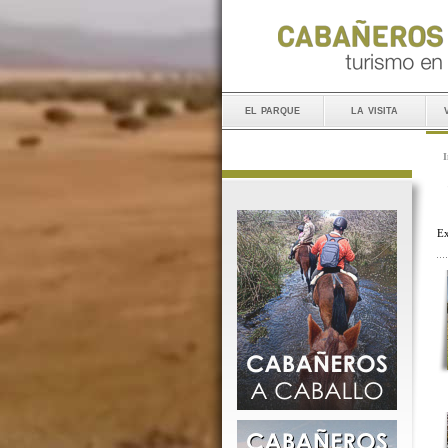
el parque
la visita
I
Ex