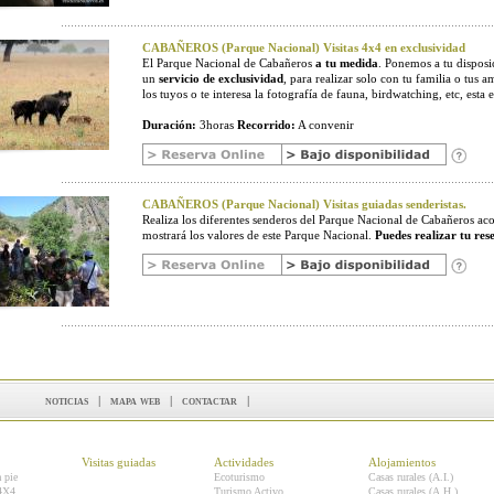
CABAÑEROS (Parque Nacional) Visitas 4x4 en exclusividad
El Parque Nacional de Cabañeros
a tu medida
. Ponemos a tu disposic
un
servicio de exclusividad
, para realizar solo con tu familia o tus a
los tuyos o te interesa la fotografía de fauna, birdwatching, etc, esta e
Duración:
3horas
Recorrido:
A convenir
CABAÑEROS (Parque Nacional) Visitas guiadas senderistas.
Realiza los diferentes senderos del Parque Nacional de Cabañeros 
mostrará los valores de este Parque Nacional.
Puedes realizar tu res
noticias
|
mapa web
|
contactar
|
Visitas guiadas
Actividades
Alojamientos
a pie
Ecoturismo
Casas rurales (A.I.)
 4X4
Turismo Activo
Casas rurales (A.H.)