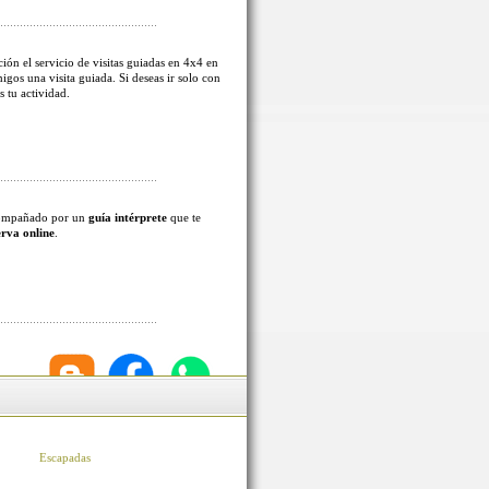
ión el servicio de visitas guiadas en 4x4 en
migos una visita guiada. Si deseas ir solo con
s tu actividad.
acompañado por un
guía intérprete
que te
erva online
.
Escapadas