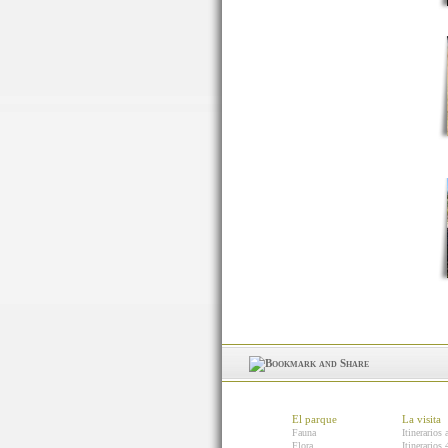
El parque
La visita
Fauna
Itinerarios 
Flora
Itinerarios