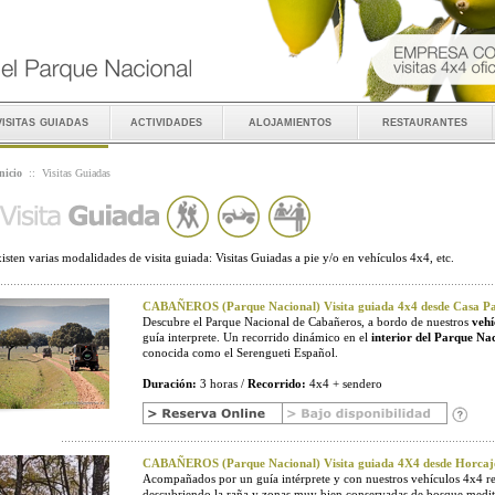
visitas guiadas
actividades
alojamientos
restaurantes
nicio
::
Visitas Guiadas
isten varias modalidades de visita guiada: Visitas Guiadas a pie y/o en vehículos 4x4, etc.
CABAÑEROS (Parque Nacional) Visita guiada 4x4 desde Casa Pal
Descubre el Parque Nacional de Cabañeros, a bordo de nuestros
vehí
guía interprete. Un recorrido dinámico en el
interior del Parque Na
conocida como el Serengueti Español.
Duración:
3 horas /
Recorrido:
4x4 + sendero
CABAÑEROS (Parque Nacional) Visita guiada 4X4 desde Horcaj
Acompañados por un guía intérprete y con nuestros vehículos 4x4 r
descubriendo la raña y zonas muy bien conservadas de bosque medit