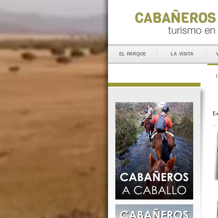
el parque
la visita
I
Ex