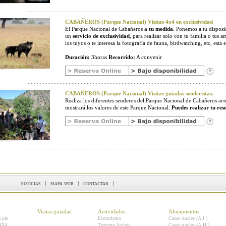
CABAÑEROS (Parque Nacional) Visitas 4x4 en exclusividad
El Parque Nacional de Cabañeros
a tu medida
. Ponemos a tu disposic
un
servicio de exclusividad
, para realizar solo con tu familia o tus a
los tuyos o te interesa la fotografía de fauna, birdwatching, etc, esta e
Duración:
3horas
Recorrido:
A convenir
CABAÑEROS (Parque Nacional) Visitas guiadas senderistas.
Realiza los diferentes senderos del Parque Nacional de Cabañeros 
mostrará los valores de este Parque Nacional.
Puedes realizar tu res
noticias
|
mapa web
|
contactar
|
Visitas guiadas
Actividades
Alojamientos
a pie
Ecoturismo
Casas rurales (A.I.)
 4X4
Turismo Activo
Casas rurales (A.H.)