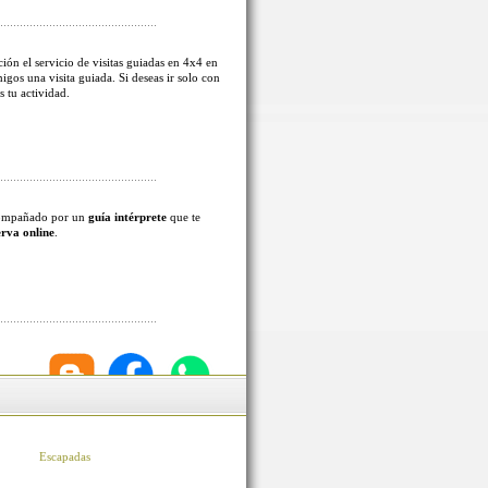
ión el servicio de visitas guiadas en 4x4 en
migos una visita guiada. Si deseas ir solo con
s tu actividad.
acompañado por un
guía intérprete
que te
erva online
.
Escapadas