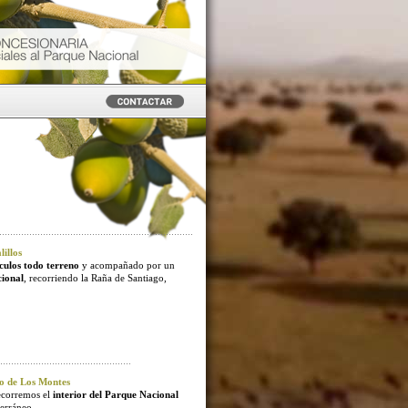
illos
culos todo terreno
y acompañado por un
cional
, recorriendo la Raña de Santiago,
o de Los Montes
ecorremos el
interior del Parque Nacional
erráneo.