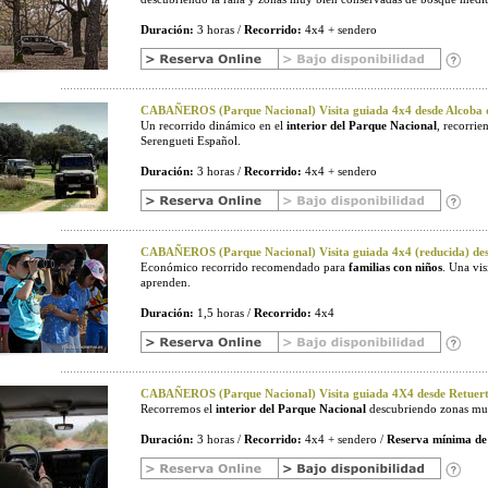
Duración:
3 horas /
Recorrido:
4x4 + sendero
CABAÑEROS (Parque Nacional) Visita guiada 4x4 desde Alcoba d
Un recorrido dinámico en el
interior del Parque Nacional
, recorri
Serengueti Español.
Duración:
3 horas /
Recorrido:
4x4 + sendero
CABAÑEROS (Parque Nacional) Visita guiada 4x4 (reducida) desd
Económico recorrido recomendado para
familias con niños
. Una vi
aprenden.
Duración:
1,5 horas /
Recorrido:
4x4
CABAÑEROS (Parque Nacional) Visita guiada 4X4 desde Retuerta
Recorremos el
interior del Parque Nacional
descubriendo zonas muy
Duración:
3 horas /
Recorrido:
4x4 + sendero /
Reserva mínima de