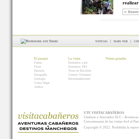
realizar
noticias
|
mapa web
|
con
El parque
La visita
Visitas guiadas
Fauna
Itinerarios a pie
Flora
Itinerarios 4X4
Historia
Visita en Bicicleta
Etnografía
Centros Visitantes
Geología
Recomendaciones
Como llegar
Audios
UTE VISITACABAÑEROS
Cladium y Asociados SLU - Aventur
Concesionaria de las visitas 4x4 al P
Copyright © 2022. Prohibida la reprodu