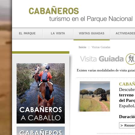
el parque
la visita
visitas guiadas
actividade
Inicio
::
Visitas Guiadas
Existen varias modalidades de visita guiad
CABAÑER
Descubr
terreno
del Par
Español
Duració