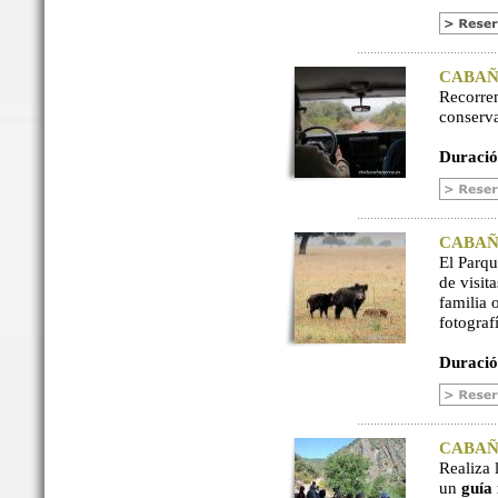
CABAÑER
Recorre
conserv
Duració
CABAÑER
El Parq
de visit
familia 
fotograf
Duració
CABAÑER
Realiza 
un
guía 