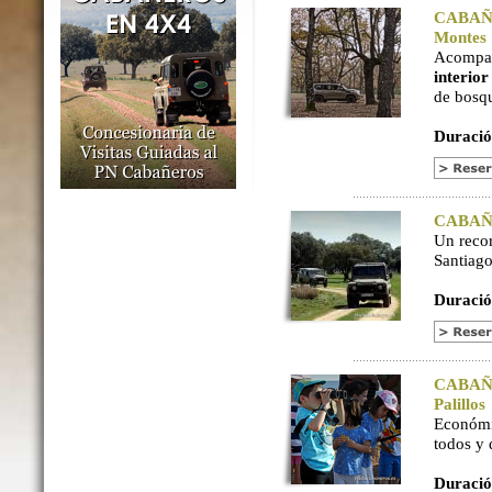
CABAÑER
Montes
Acompaña
interio
de bosq
Duració
CABAÑER
Un reco
Santiago
Duració
CABAÑER
Palillos
Económi
todos y
Duració