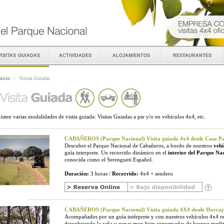
visitas guiadas
actividades
alojamientos
restaurantes
nicio
::
Visitas Guiadas
isten varias modalidades de visita guiada: Visitas Guiadas a pie y/o en vehículos 4x4, etc.
CABAÑEROS (Parque Nacional) Visita guiada 4x4 desde Casa Pal
Descubre el Parque Nacional de Cabañeros, a bordo de nuestros
vehí
guía interprete. Un recorrido dinámico en el
interior del Parque Na
conocida como el Serengueti Español.
Duración:
3 horas /
Recorrido:
4x4 + sendero
CABAÑEROS (Parque Nacional) Visita guiada 4X4 desde Horcaj
Acompañados por un guía intérprete y con nuestros vehículos 4x4 r
descubriendo la raña y zonas muy bien conservadas de bosque medit