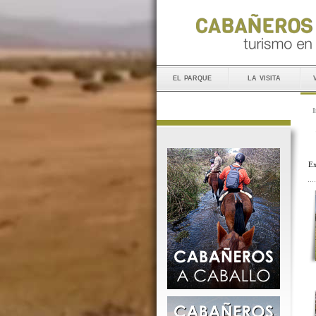
el parque
la visita
I
Ex