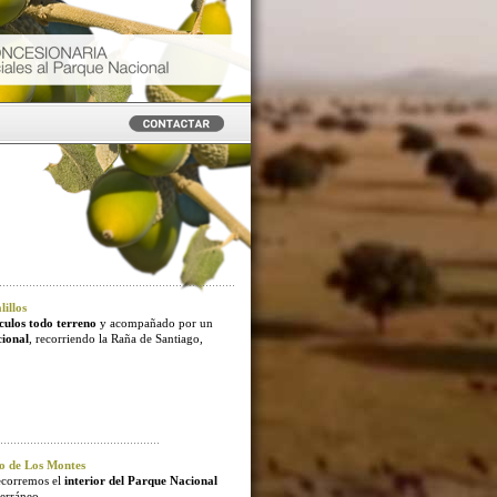
illos
culos todo terreno
y acompañado por un
cional
, recorriendo la Raña de Santiago,
o de Los Montes
ecorremos el
interior del Parque Nacional
erráneo.