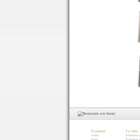
El parque
La visita
Fauna
Itinerarios 
Flora
Itinerarios