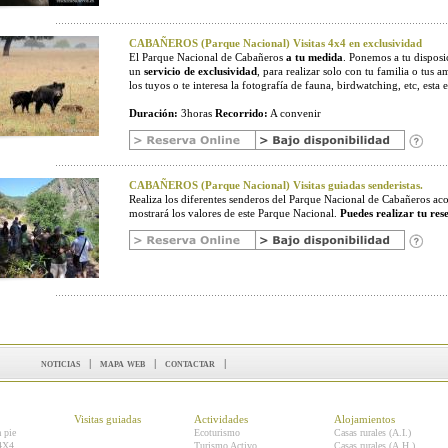
CABAÑEROS (Parque Nacional) Visitas 4x4 en exclusividad
El Parque Nacional de Cabañeros
a tu medida
. Ponemos a tu disposic
un
servicio de exclusividad
, para realizar solo con tu familia o tus a
los tuyos o te interesa la fotografía de fauna, birdwatching, etc, esta e
Duración:
3horas
Recorrido:
A convenir
CABAÑEROS (Parque Nacional) Visitas guiadas senderistas.
Realiza los diferentes senderos del Parque Nacional de Cabañeros 
mostrará los valores de este Parque Nacional.
Puedes realizar tu res
noticias
|
mapa web
|
contactar
|
Visitas guiadas
Actividades
Alojamientos
a pie
Ecoturismo
Casas rurales (A.I.)
 4X4
Turismo Activo
Casas rurales (A.H.)