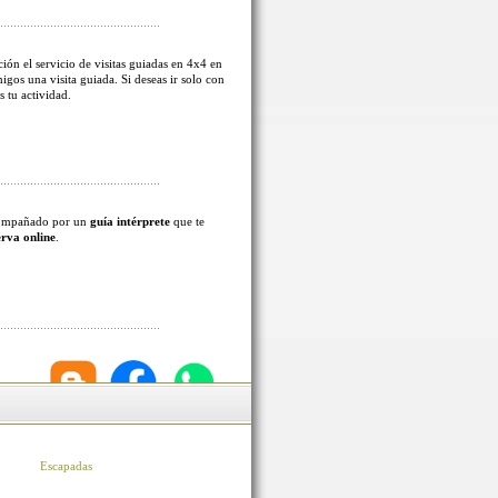
ión el servicio de visitas guiadas en 4x4 en
migos una visita guiada. Si deseas ir solo con
s tu actividad.
acompañado por un
guía intérprete
que te
erva online
.
Escapadas