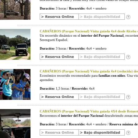
Duración:
3 horas /
Recorrido:
4x4 + sendero
CABAÑEROS (Parque Nacional) Visita guiada 4x4 desde Alcoba d
Un recorrido dinámico en el
interior del Parque Nacional
, recorri
Serengueti Español.
Duración:
3 horas /
Recorrido:
4x4 + sendero
CABAÑEROS (Parque Nacional) Visita guiada 4x4 (reducida) desd
Económico recorrido recomendado para
familias con niños
. Una vi
aprenden.
Duración:
1,5 horas /
Recorrido:
4x4
CABAÑEROS (Parque Nacional) Visita guiada 4X4 desde Retuerta
Recorremos el
interior del Parque Nacional
descubriendo zonas muy
Duración:
3 horas /
Recorrido:
4x4 + sendero /
Reserva mínima de