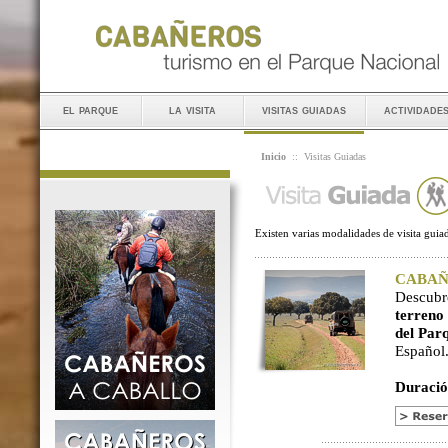
el parque
la visita
visitas guiadas
actividade
Inicio
::
Visitas Guiadas
Existen varias modalidades de visita guiad
CABAÑER
Descubr
terreno
del Par
Español
Duració