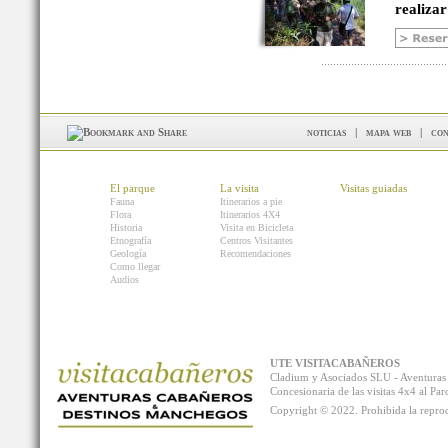
realizar
noticias
|
mapa web
|
con
El parque
La visita
Visitas guiadas
Fauna
Itinerarios a pie
Flora
Itinerarios 4X4
Historia
Visita en Bicicleta
Etnografía
Centros Visitantes
Geología
Recomendaciones
Como llegar
Audios
UTE VISITACABAÑEROS
Cladium y Asociados SLU - Aventur
Concesionaria de las visitas 4x4 al P
Copyright © 2022. Prohibida la reprodu