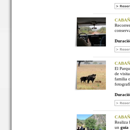
CABAÑER
Recorre
conserv
Duració
CABAÑER
El Parq
de visit
familia 
fotograf
Duració
CABAÑER
Realiza 
un
guía 