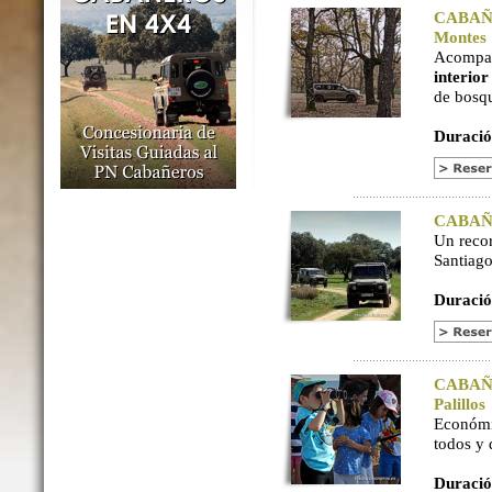
CABAÑER
Montes
Acompaña
interio
de bosq
Duració
CABAÑER
Un reco
Santiago
Duració
CABAÑER
Palillos
Económi
todos y
Duració