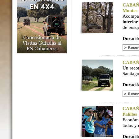
CABAÑER
Montes
Acompaña
interio
de bosq
Duració
CABAÑER
Un reco
Santiago
Duració
CABAÑER
Palillos
Económi
todos y
Duració