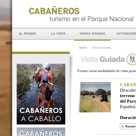
el parque
la visita
visitas guiadas
actividade
Inicio
::
Visitas Guiadas
Existen varias modalidades de visita guiad
CABAÑER
Descubr
terreno
del Par
Español
Duració