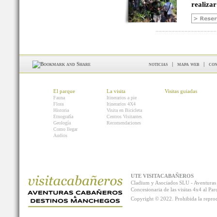
realizar
noticias
|
mapa web
|
con
El parque
La visita
Visitas guiadas
Fauna
Itinerarios a pie
Flora
Itinerarios 4X4
Historia
Visita en Bicicleta
Etnografía
Centros Visitantes
Geología
Recomendaciones
Como llegar
Audios
UTE VISITACABAÑEROS
Cladium y Asociados SLU - Aventur
Concesionaria de las visitas 4x4 al P
Copyright © 2022. Prohibida la reprodu