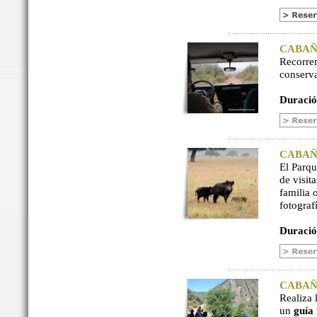
CABAÑER
Recorre
conserv
Duració
CABAÑER
El Parq
de visit
familia 
fotograf
Duració
CABAÑER
Realiza 
un
guía 