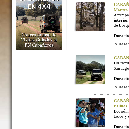
CABAÑER
Montes
Acompaña
interio
de bosq
Duració
CABAÑER
Un reco
Santiago
Duració
CABAÑER
Palillos
Económi
todos y
Duració