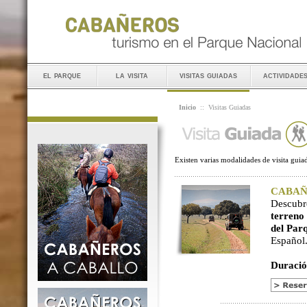
el parque
la visita
visitas guiadas
actividade
Inicio
::
Visitas Guiadas
Existen varias modalidades de visita guiad
CABAÑER
Descubr
terreno
del Par
Español
Duració