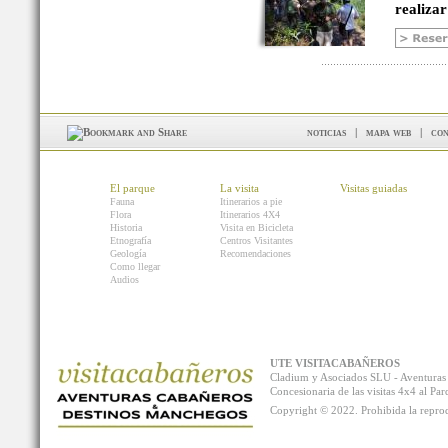
realizar
noticias
|
mapa web
|
con
El parque
La visita
Visitas guiadas
Fauna
Itinerarios a pie
Flora
Itinerarios 4X4
Historia
Visita en Bicicleta
Etnografía
Centros Visitantes
Geología
Recomendaciones
Como llegar
Audios
UTE VISITACABAÑEROS
Cladium y Asociados SLU - Aventur
Concesionaria de las visitas 4x4 al P
Copyright © 2022. Prohibida la reprodu