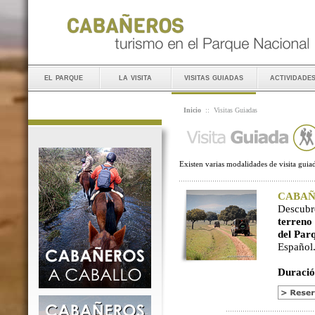
el parque
la visita
visitas guiadas
actividade
Inicio
::
Visitas Guiadas
Existen varias modalidades de visita guiad
CABAÑER
Descubr
terreno
del Par
Español
Duració