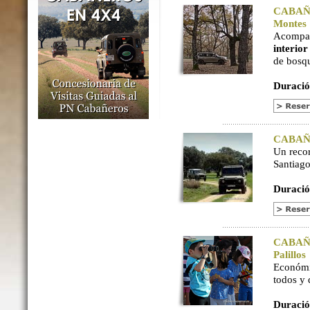
CABAÑER
Montes
Acompaña
interio
de bosq
Duració
CABAÑER
Un reco
Santiago
Duració
CABAÑER
Palillos
Económi
todos y
Duració