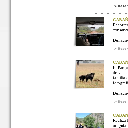
CABAÑER
Recorre
conserv
Duració
CABAÑER
El Parq
de visit
familia 
fotograf
Duració
CABAÑER
Realiza 
un
guía 