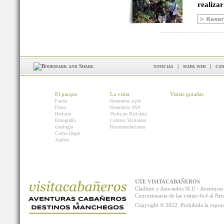
realizar
noticias
|
mapa web
|
con
El parque
La visita
Visitas guiadas
Fauna
Itinerarios a pie
Flora
Itinerarios 4X4
Historia
Visita en Bicicleta
Etnografía
Centros Visitantes
Geología
Recomendaciones
Como llegar
Audios
UTE VISITACABAÑEROS
Cladium y Asociados SLU - Aventur
Concesionaria de las visitas 4x4 al P
Copyright © 2022. Prohibida la reprodu