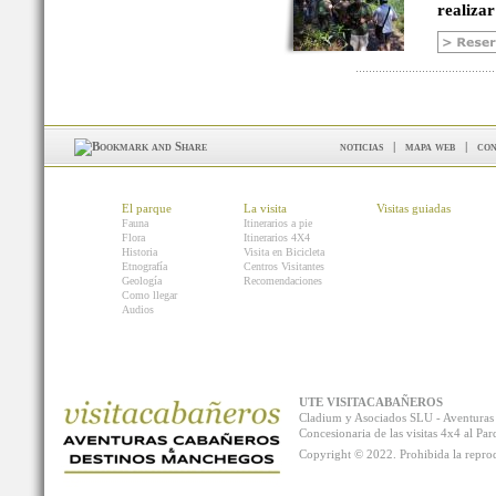
realizar
noticias
|
mapa web
|
con
El parque
La visita
Visitas guiadas
Fauna
Itinerarios a pie
Flora
Itinerarios 4X4
Historia
Visita en Bicicleta
Etnografía
Centros Visitantes
Geología
Recomendaciones
Como llegar
Audios
UTE VISITACABAÑEROS
Cladium y Asociados SLU - Aventur
Concesionaria de las visitas 4x4 al P
Copyright © 2022. Prohibida la reprodu