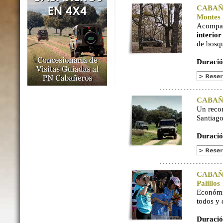
CABAÑER
Montes
Acompaña
interio
de bosq
Duració
CABAÑER
Un reco
Santiago
Duració
CABAÑER
Palillos
Económi
todos y
Duració