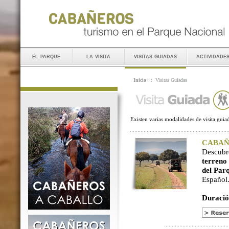
el parque
la visita
visitas guiadas
actividade
Inicio
::
Visitas Guiadas
Existen varias modalidades de visita guiad
CABAÑER
Descubr
terreno
del Par
Español
Duració