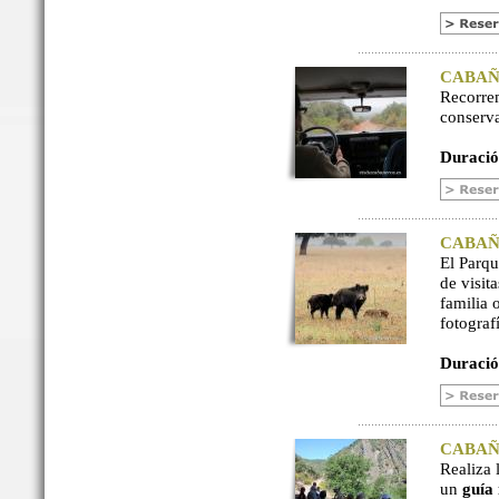
CABAÑER
Recorre
conserv
Duració
CABAÑER
El Parq
de visit
familia 
fotograf
Duració
CABAÑER
Realiza 
un
guía 