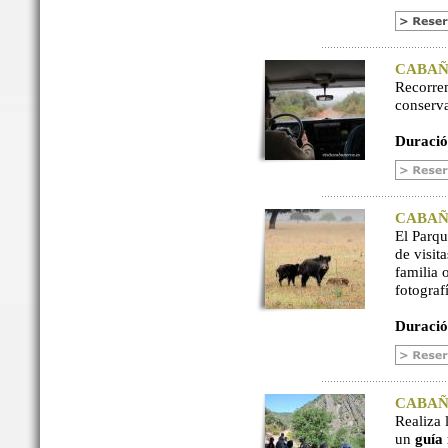
CABAÑER
Recorre
conserv
Duració
CABAÑER
El Parq
de visit
familia 
fotograf
Duració
CABAÑER
Realiza 
un
guía 