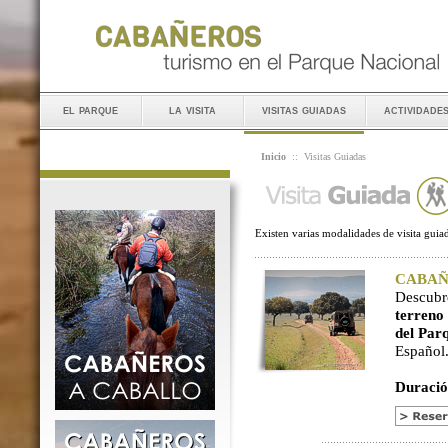
el parque
la visita
visitas guiadas
actividade
Inicio
::
Visitas Guiadas
Existen varias modalidades de visita guiad
CABAÑER
Descubr
terreno
del Par
Español
Duració