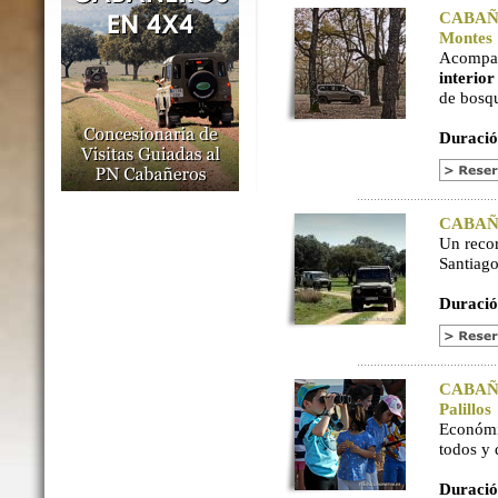
CABAÑER
Montes
Acompaña
interio
de bosq
Duració
CABAÑER
Un reco
Santiago
Duració
CABAÑER
Palillos
Económi
todos y
Duració