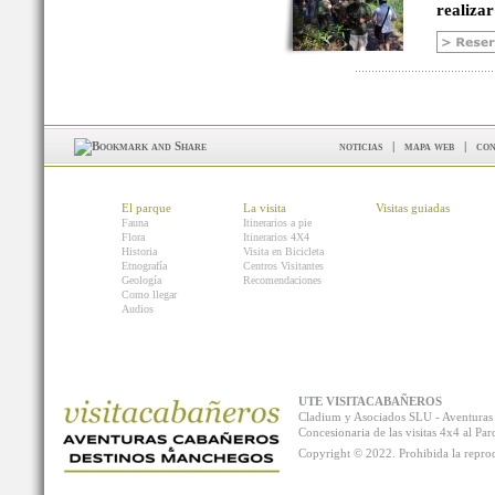
realizar
noticias
|
mapa web
|
con
El parque
La visita
Visitas guiadas
Fauna
Itinerarios a pie
Flora
Itinerarios 4X4
Historia
Visita en Bicicleta
Etnografía
Centros Visitantes
Geología
Recomendaciones
Como llegar
Audios
UTE VISITACABAÑEROS
Cladium y Asociados SLU - Aventur
Concesionaria de las visitas 4x4 al P
Copyright © 2022. Prohibida la reprodu