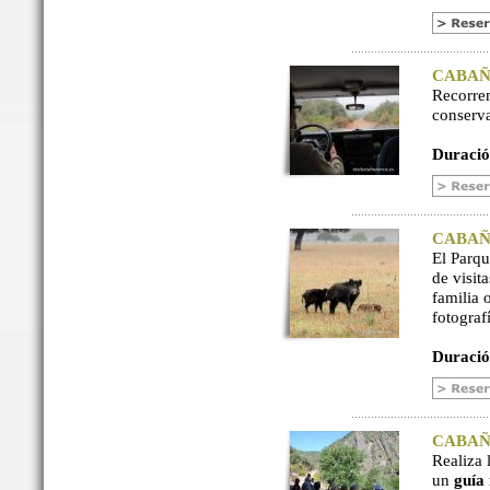
CABAÑER
Recorre
conserv
Duració
CABAÑER
El Parq
de visit
familia 
fotograf
Duració
CABAÑER
Realiza 
un
guía 