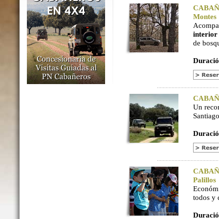
CABAÑER
Montes
Acompaña
interio
de bosq
Duració
CABAÑER
Un reco
Santiago
Duració
CABAÑER
Palillos
Económi
todos y
Duració