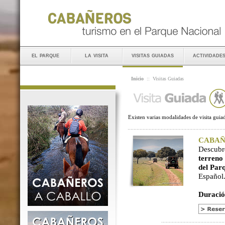
el parque
la visita
visitas guiadas
actividade
Inicio
::
Visitas Guiadas
Existen varias modalidades de visita guiad
CABAÑER
Descubr
terreno
del Par
Español
Duració