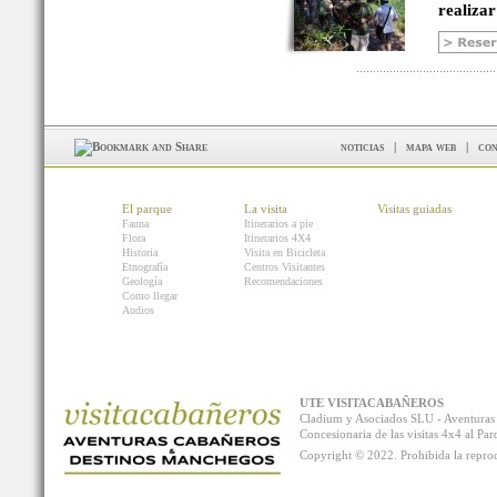
realizar
noticias
|
mapa web
|
con
El parque
La visita
Visitas guiadas
Fauna
Itinerarios a pie
Flora
Itinerarios 4X4
Historia
Visita en Bicicleta
Etnografía
Centros Visitantes
Geología
Recomendaciones
Como llegar
Audios
UTE VISITACABAÑEROS
Cladium y Asociados SLU - Aventur
Concesionaria de las visitas 4x4 al P
Copyright © 2022. Prohibida la reprodu