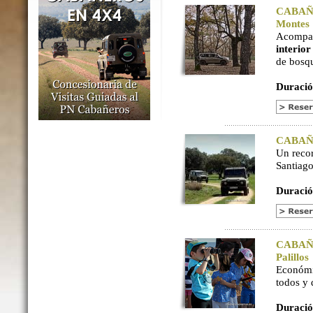
CABAÑER
Montes
Acompaña
interio
de bosq
Duració
CABAÑER
Un reco
Santiago
Duració
CABAÑER
Palillos
Económi
todos y
Duració