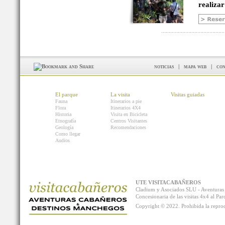
realizar
noticias
|
mapa web
|
con
El parque
La visita
Visitas guiadas
Fauna
Itinerarios a pie
Flora
Itinerarios 4X4
Historia
Visita en Bicicleta
Etnografía
Centros Visitantes
Geología
Recomendaciones
Como llegar
Audios
UTE VISITACABAÑEROS
Cladium y Asociados SLU - Aventur
Concesionaria de las visitas 4x4 al P
Copyright © 2022. Prohibida la reprodu