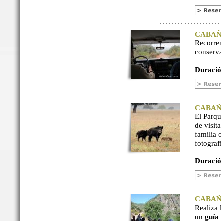
CABAÑER
Recorre
conserv
Duració
CABAÑER
El Parq
de visit
familia 
fotograf
Duració
CABAÑER
Realiza 
un
guía 