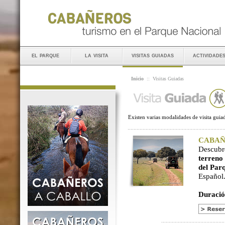
el parque
la visita
visitas guiadas
actividade
Inicio
::
Visitas Guiadas
Existen varias modalidades de visita guiad
CABAÑER
Descubr
terreno
del Par
Español
Duració