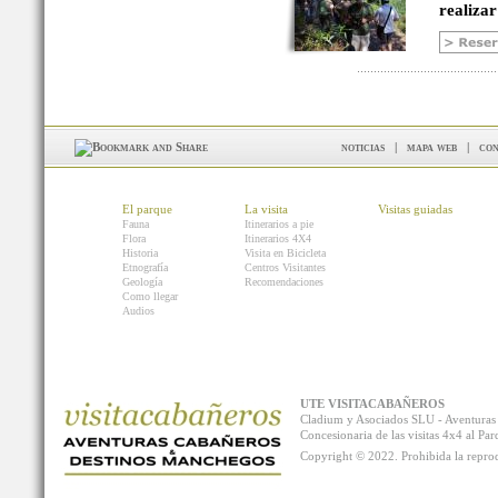
realizar
noticias
|
mapa web
|
con
El parque
La visita
Visitas guiadas
Fauna
Itinerarios a pie
Flora
Itinerarios 4X4
Historia
Visita en Bicicleta
Etnografía
Centros Visitantes
Geología
Recomendaciones
Como llegar
Audios
UTE VISITACABAÑEROS
Cladium y Asociados SLU - Aventur
Concesionaria de las visitas 4x4 al P
Copyright © 2022. Prohibida la reprodu