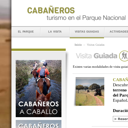
el parque
la visita
visitas guiadas
actividade
Inicio
::
Visitas Guiadas
Existen varias modalidades de visita guiad
CABAÑER
Descubr
terreno
del Par
Español
Duració