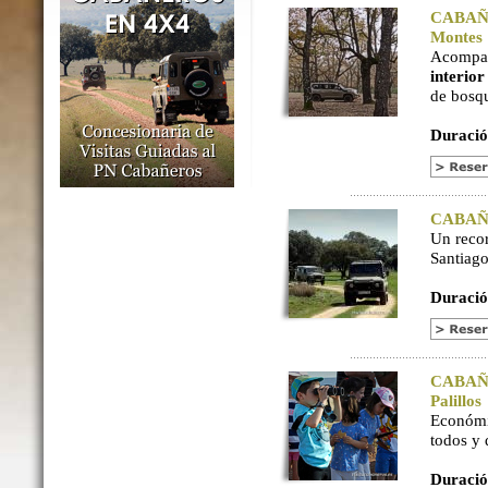
CABAÑER
Montes
Acompaña
interio
de bosq
Duració
CABAÑER
Un reco
Santiago
Duració
CABAÑER
Palillos
Económi
todos y
Duració