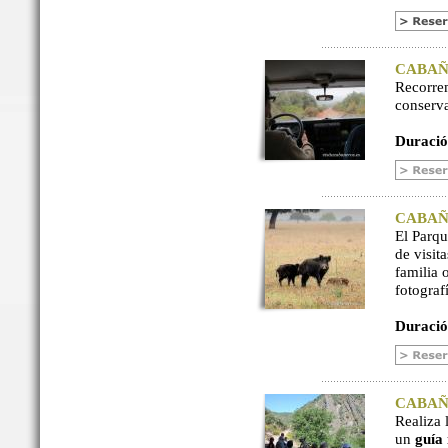
CABAÑER
Recorre
conserv
Duració
CABAÑER
El Parq
de visit
familia 
fotograf
Duració
CABAÑER
Realiza 
un
guía 