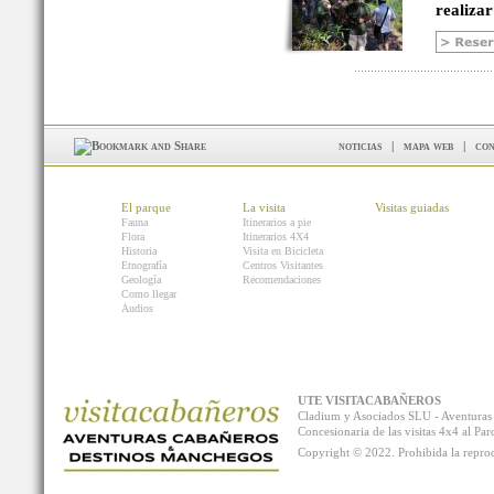
realizar
noticias
|
mapa web
|
con
El parque
La visita
Visitas guiadas
Fauna
Itinerarios a pie
Flora
Itinerarios 4X4
Historia
Visita en Bicicleta
Etnografía
Centros Visitantes
Geología
Recomendaciones
Como llegar
Audios
UTE VISITACABAÑEROS
Cladium y Asociados SLU - Aventur
Concesionaria de las visitas 4x4 al P
Copyright © 2022. Prohibida la reprodu