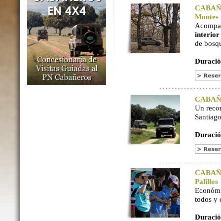
CABAÑER
Montes
Acompaña
interio
de bosq
Duració
CABAÑER
Un reco
Santiago
Duració
CABAÑER
Palillos
Económi
todos y
Duració