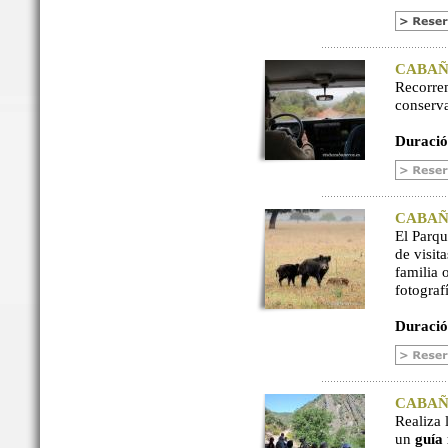
CABAÑER
Recorre
conserv
Duració
CABAÑER
El Parq
de visit
familia 
fotograf
Duració
CABAÑER
Realiza 
un
guía 