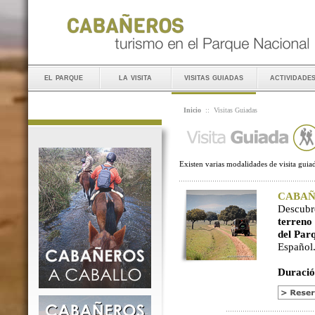
el parque
la visita
visitas guiadas
actividade
Inicio
::
Visitas Guiadas
Existen varias modalidades de visita guiad
CABAÑER
Descubr
terreno
del Par
Español
Duració