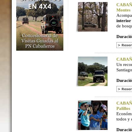
CABAÑER
Montes
Acompaña
interio
de bosq
Duració
CABAÑER
Un reco
Santiago
Duració
CABAÑER
Palillos
Económi
todos y
Duració