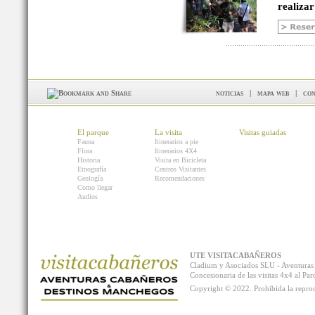
realizar
noticias
|
mapa web
|
con
El parque
La visita
Visitas guiadas
Fauna
Itinerarios a pie
Flora
Itinerarios 4X4
Historia
Visita en Bicicleta
Etnografía
Centros Visitantes
Geología
Recomendaciones
Como llegar
Audios
UTE VISITACABAÑEROS
Cladium y Asociados SLU - Aventur
Concesionaria de las visitas 4x4 al P
Copyright © 2022. Prohibida la reprodu