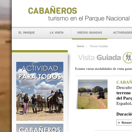
el parque
la visita
visitas guiadas
actividade
Inicio
::
Visitas Guiadas
Existen varias modalidades de visita guiad
CABAÑER
Descubr
terreno
del Par
Español
Duració