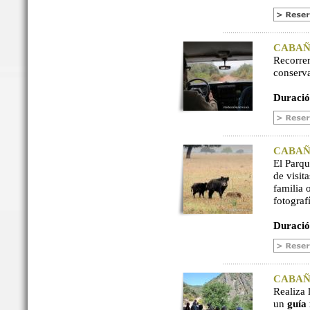
CABAÑER
Recorre
conserv
Duració
CABAÑER
El Parq
de visit
familia 
fotograf
Duració
CABAÑER
Realiza 
un
guía 