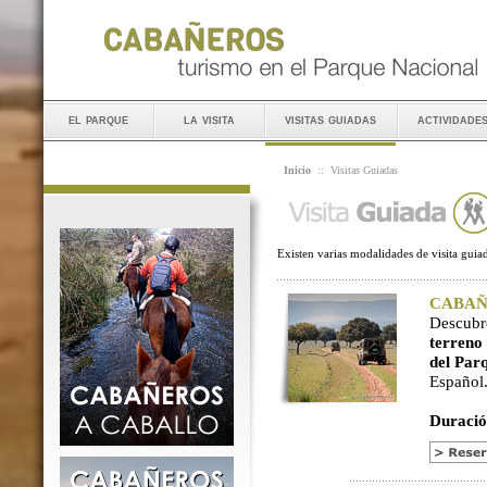
el parque
la visita
visitas guiadas
actividade
Inicio
::
Visitas Guiadas
Existen varias modalidades de visita guiad
CABAÑER
Descubr
terreno
del Par
Español
Duració