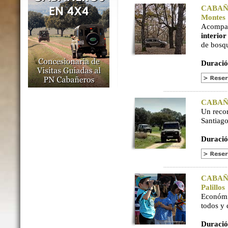
CABAÑER
Montes
Acompaña
interio
de bosq
Duració
CABAÑER
Un reco
Santiago
Duració
CABAÑER
Palillos
Económi
todos y
Duració