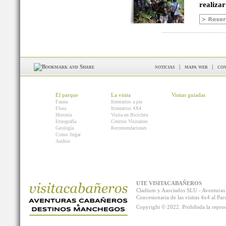
realizar
noticias
|
mapa web
|
con
El parque
La visita
Visitas guiadas
Fauna
Itinerarios a pie
Flora
Itinerarios 4X4
Historia
Visita en Bicicleta
Etnografía
Centros Visitantes
Geología
Recomendaciones
Como llegar
Audios
UTE VISITACABAÑEROS
Cladium y Asociados SLU - Aventur
Concesionaria de las visitas 4x4 al P
Copyright © 2022. Prohibida la reprodu