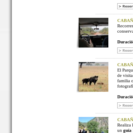
CABAÑER
Recorre
conserv
Duració
CABAÑER
El Parq
de visit
familia 
fotograf
Duració
CABAÑER
Realiza 
un
guía 