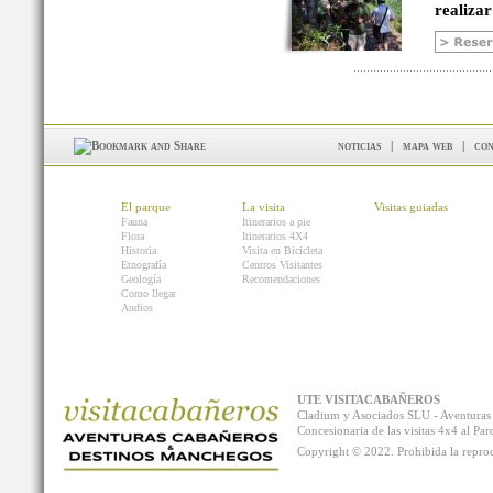
realizar
noticias
|
mapa web
|
con
El parque
La visita
Visitas guiadas
Fauna
Itinerarios a pie
Flora
Itinerarios 4X4
Historia
Visita en Bicicleta
Etnografía
Centros Visitantes
Geología
Recomendaciones
Como llegar
Audios
UTE VISITACABAÑEROS
Cladium y Asociados SLU - Aventur
Concesionaria de las visitas 4x4 al P
Copyright © 2022. Prohibida la reprodu