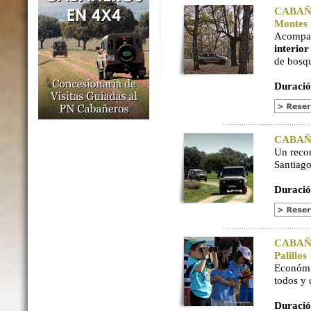
CABAÑER
Montes
Acompaña
interio
de bosq
Duració
CABAÑER
Un reco
Santiago
Duració
CABAÑER
Palillos
Económi
todos y
Duració