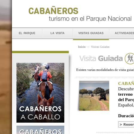
el parque
la visita
visitas guiadas
actividade
Inicio
::
Visitas Guiadas
Existen varias modalidades de visita guiad
CABAÑER
Descubr
terreno
del Par
Español
Duració