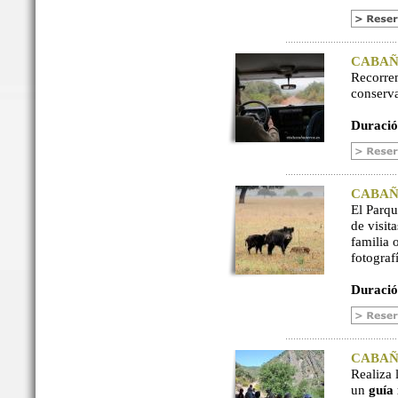
CABAÑER
Recorre
conserv
Duració
CABAÑER
El Parq
de visit
familia 
fotograf
Duració
CABAÑER
Realiza 
un
guía 